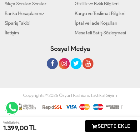
Sıkça Sorulan Sorular
Gizlilik ve Kvkk Bilgileri
Banka Hesaplarımız
Kargo ve Teslimat Bilgileri
Sipariş Takibi
İptal ve İade Koşulları
İletişim
Mesafeli Satış Sözleşmesi
Sosyal Medya
Copyrights © 2026 Özyurt Fashions Taktikal Giyim
Geliştir - powered by innovation
1.650,82 TL
SEPETE EKLE
1.399,00
TL
Anasayfa
Üye Girişi
Sepetim
Sipariş Takibi
İletişim