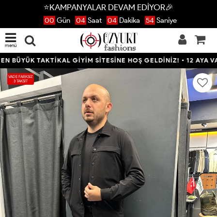
⭐KAMPANYALAR DEVAM EDİYOR🎉
00
Gün
04
Saat
04
Dakika
53
Saniye
menü
ÜYÜK TAKTİKAL GİYİM SİTESİNE HOŞ GELDİNİZ! • 12 AYA VARAN
VADE FARKSIZ
3 TAKSİT