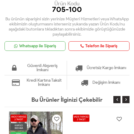
Ürün Kodu
705-100
Bu ürünün siparişini sizin yerinize Müşteri Hizmetleri veya WhatsApp
ekibimizin oluşturmasını isterseniz yukarıda yazan Ürün Kodu'nu
aşağıdaki butonlara tıkladıktan sonra ekibimizle görüştüğünüzde
paylaşabilirsiniz.
Whatsapp ile Sipariş
Telefon ile Sipariş
Güvenli Alışveriş
Ücretsiz Kargo İmkanı
İmkanı
Kredi Kartına Taksit
Değişim İmkanı
İmkanı
Bu Ürünler İlginizi Çekebilir
VADE FARKSIZ
VADE FARKSIZ
3 TAKSİT
3 TAKSİT
KARGO
BEDAVA
YENİ