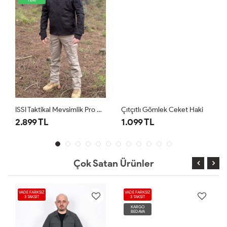
ISSI Taktikal Mevsimlik Pro Mont Siyah
Çıtçıtlı Gömlek Ceket Haki
2.899 TL
1.099 TL
Çok Satan Ürünler
VADE FARKSIZ
VADE FARKSIZ
3 TAKSİT
3 TAKSİT
KARGO
BEDAVA