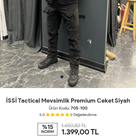
İSSİ Tactical Mevsimlik Premium Ceket Siyah
Ürün Kodu:
705-100
5.0
0
Değerlendirme
1.650,82 TL
%15
1.399,00
TL
İNDİRİM