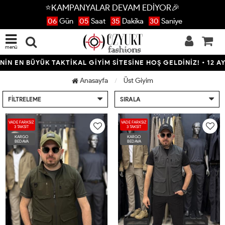
⭐KAMPANYALAR DEVAM EDİYOR🎉
06
Gün
05
Saat
35
Dakika
29
Saniye
menü
BÜYÜK TAKTİKAL GİYİM SİTESİNE HOŞ GELDİNİZ! • 12 AYA VARAN
Anasayfa
Üst Giyim
FILTRELEME
SIRALA
VADE FARKSIZ
VADE FARKSIZ
3 TAKSİT
3 TAKSİT
KARGO
KARGO
BEDAVA
BEDAVA