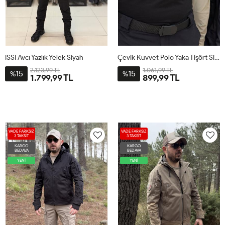
ISSI Avcı Yazlık Yelek Siyah
Çevik Kuvvet Polo Yaka Tişört Siyah
2.123,99 TL
1.061,99 TL
15
15
%
%
1.799,99 TL
899,99 TL
VADE FARKSIZ
VADE FARKSIZ
3 TAKSİT
3 TAKSİT
KARGO
KARGO
BEDAVA
BEDAVA
YENİ
YENİ