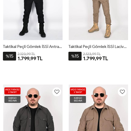
Taktikal Peçli Gömlek İSSİ Antrasit
Taktikal Peçli Gömlek İSSİ Lacivert
2.123,99 TL
2.123,99 TL
15
15
%
%
1.799,99 TL
1.799,99 TL
VADE FARKSIZ
VADE FARKSIZ
3 TAKSİT
3 TAKSİT
KARGO
KARGO
BEDAVA
BEDAVA