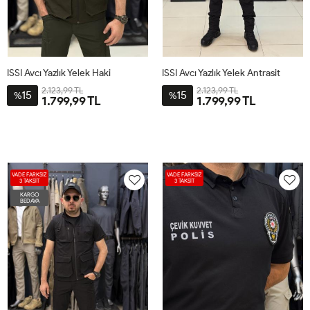
ISSI Avcı Yazlık Yelek Haki
ISSI Avcı Yazlık Yelek Antrasit
2.123,99 TL
2.123,99 TL
15
15
%
%
1.799,99 TL
1.799,99 TL
VADE FARKSIZ
VADE FARKSIZ
3 TAKSİT
3 TAKSİT
KARGO
BEDAVA