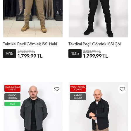
Taktikal Peçli Gömlek İSSİ Haki
Taktikal Peçli Gömlek İSSİ Çöl
2.123,99 TL
2.123,99 TL
15
15
%
%
1.799,99 TL
1.799,99 TL
VADE FARKSIZ
VADE FARKSIZ
3 TAKSİT
3 TAKSİT
KARGO
KARGO
BEDAVA
BEDAVA
YENİ