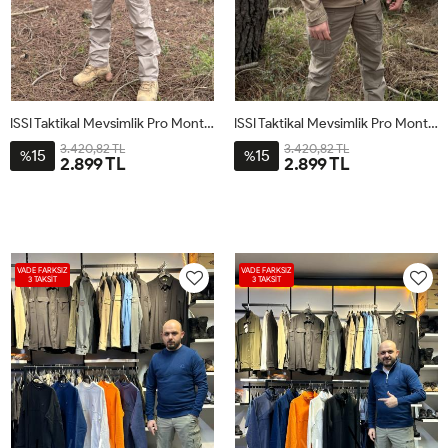
ISSI Taktikal Mevsimlik Pro Mont Siyah
ISSI Taktikal Mevsimlik Pro Mont Çöl
3.420,82 TL
3.420,82 TL
15
15
%
%
2.899 TL
2.899 TL
VADE FARKSIZ
VADE FARKSIZ
3 TAKSİT
3 TAKSİT