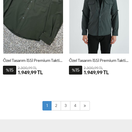
Özel Tasarım İSSİ Premium Taktikal Gömlek Haki
Özel Tasarım İSSİ Premium Taktikal Gömlek Antrasit
2.300,99 TL
2.300,99 TL
15
15
%
%
1.949,99 TL
1.949,99 TL
1
2
3
4