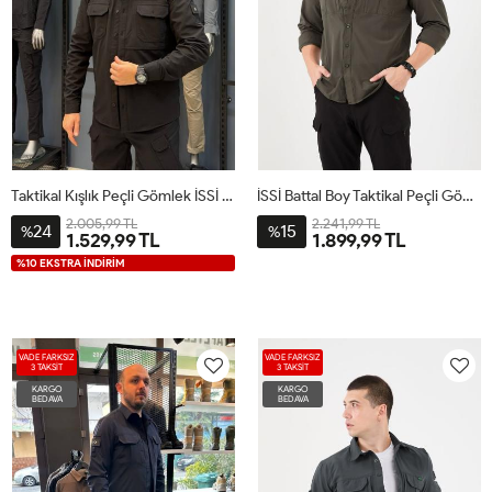
Taktikal Kışlık Peçli Gömlek İSSİ Siyah
İSSİ Battal Boy Taktikal Peçli Gömlek Haki
2.005,99 TL
2.241,99 TL
24
15
%
%
1.529,99 TL
1.899,99 TL
%10 EKSTRA İNDİRİM
VADE FARKSIZ
VADE FARKSIZ
3 TAKSİT
3 TAKSİT
KARGO
KARGO
BEDAVA
BEDAVA