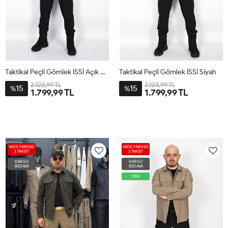
Taktikal Peçli Gömlek İSSİ Açık Mavi
Taktikal Peçli Gömlek İSSİ Siyah
2.123,99 TL
2.123,99 TL
15
15
%
%
1.799,99 TL
1.799,99 TL
VADE FARKSIZ
VADE FARKSIZ
3 TAKSİT
3 TAKSİT
KARGO
KARGO
BEDAVA
BEDAVA
YENİ