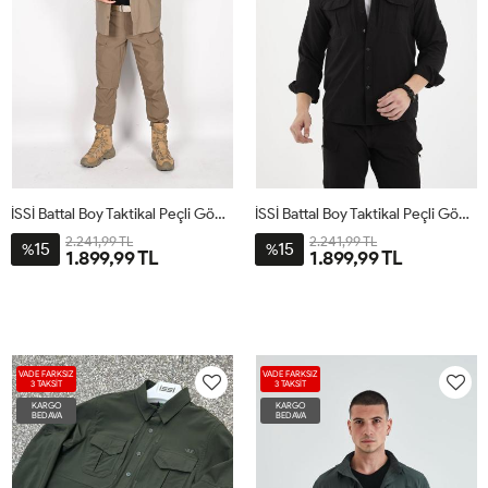
İSSİ Battal Boy Taktikal Peçli Gömlek Çöl
İSSİ Battal Boy Taktikal Peçli Gömlek Siyah
2.241,99 TL
2.241,99 TL
15
15
%
%
1.899,99 TL
1.899,99 TL
VADE FARKSIZ
VADE FARKSIZ
3 TAKSİT
3 TAKSİT
KARGO
KARGO
BEDAVA
BEDAVA