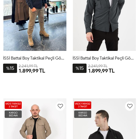
İSSİ Battal Boy Taktikal Peçli Gömlek Lacivert
İSSİ Battal Boy Taktikal Peçli Gömlek Antrasit
2.241,99 TL
2.241,99 TL
15
15
%
%
1.899,99 TL
1.899,99 TL
VADE FARKSIZ
VADE FARKSIZ
3 TAKSİT
3 TAKSİT
KARGO
KARGO
BEDAVA
BEDAVA