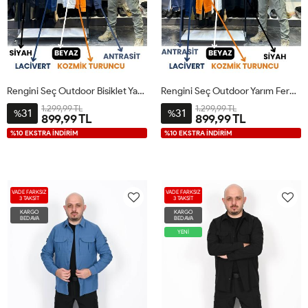
Rengini Seç Outdoor Bisiklet Yaka Sweat
Rengini Seç Outdoor Yarım Fermuarlı Sweat
1.299,99 TL
1.299,99 TL
31
31
%
%
899,99 TL
899,99 TL
%10 EKSTRA İNDİRİM
%10 EKSTRA İNDİRİM
VADE FARKSIZ
VADE FARKSIZ
3 TAKSİT
3 TAKSİT
KARGO
KARGO
BEDAVA
BEDAVA
YENİ