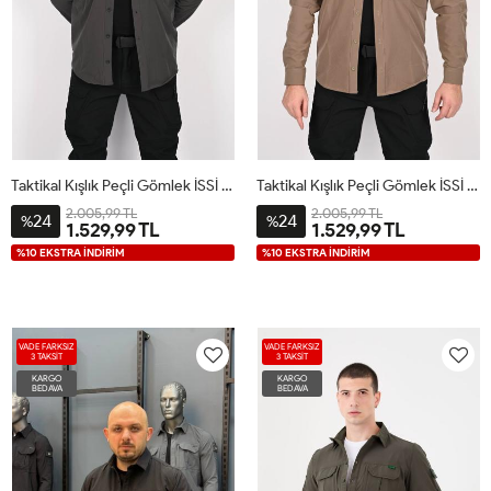
Taktikal Kışlık Peçli Gömlek İSSİ Antrasit
Taktikal Kışlık Peçli Gömlek İSSİ Çöl
2.005,99 TL
2.005,99 TL
24
24
%
%
1.529,99 TL
1.529,99 TL
%10 EKSTRA İNDİRİM
%10 EKSTRA İNDİRİM
VADE FARKSIZ
VADE FARKSIZ
3 TAKSİT
3 TAKSİT
KARGO
KARGO
BEDAVA
BEDAVA