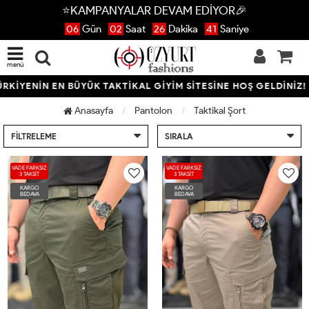
⭐KAMPANYALAR DEVAM EDİYOR🎉
06
Gün
02
Saat
26
Dakika
40
Saniye
menü
KİYENİN EN BÜYÜK TAKTİKAL GİYİM SİTESİNE HOŞ GELDİNİZ! • 
Anasayfa
Pantolon
Taktikal Şort
FILTRELEME
SIRALA
VADE FARKSIZ
VADE FARKSIZ
3 TAKSİT
3 TAKSİT
KARGO
KARGO
BEDAVA
BEDAVA