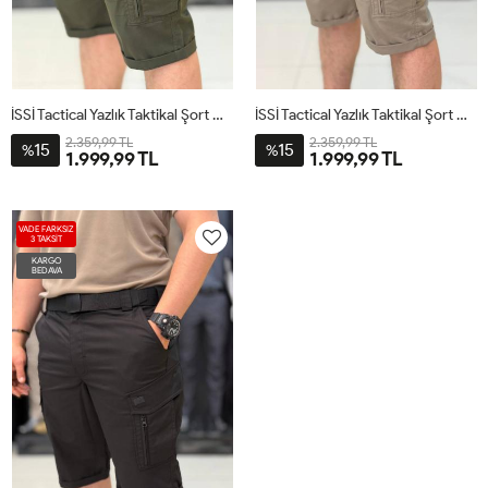
İSSİ Tactical Yazlık Taktikal Şort Haki
İSSİ Tactical Yazlık Taktikal Şort Çöl
2.359,99 TL
2.359,99 TL
15
15
%
%
1.999,99 TL
1.999,99 TL
VADE FARKSIZ
3 TAKSİT
KARGO
BEDAVA