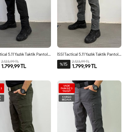
İSSİ Tactical 5.11 Yazlık Taktik Pantolon Siyah
İSSİ Tactical 5.11 Yazlık Taktik Pantolon Antrasit
2.123,99 TL
2.123,99 TL
15
%
1.799,99 TL
1.799,99 TL
VADE
 3
FARKSIZ 3
T
TAKSİT
O
KARGO
A
BEDAVA