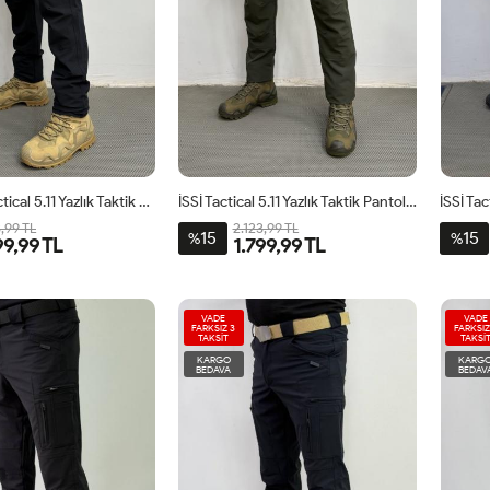
İSSİ Yazlık Tactical 5.11 Yazlık Taktik Pantolon Lacivert
İSSİ Tactical 5.11 Yazlık Taktik Pantolon Haki
3,99 TL
2.123,99 TL
15
15
%
%
99,99 TL
1.799,99 TL
VADE
VADE
FARKSIZ 3
FARKSIZ
TAKSİT
TAKSİ
KARGO
KARG
BEDAVA
BEDAV