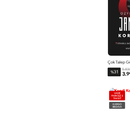
5.83
31
%
3.9
VADE
FARKSIZ 3
TAKSİT
KARGO
BEDAVA