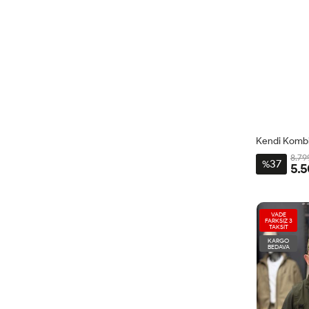
Kendi Kombin
8.79
37
%
5.5
VADE
FARKSIZ 3
TAKSİT
KARGO
BEDAVA