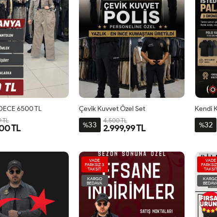
DECE 6500 TL
Çevik Kuvvet Özel Set
9 TL
4.500 TL
33
32
%
%
00 TL
2.999,99 TL
VADE
VADE
FARKSIZ 3
FARKSIZ
TAKSİT
TAKSİ
KARGO
KARG
BEDAVA
BEDAV