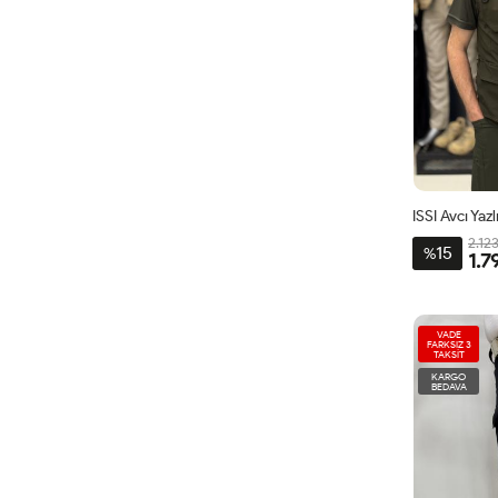
ISSI Avcı Yaz
2.12
15
%
1.7
VADE
FARKSIZ 3
TAKSİT
KARGO
BEDAVA