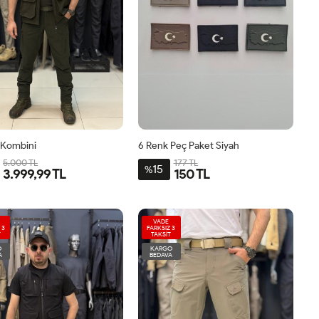
Kombini
6 Renk Peç Paket Siyah
5.000 TL
177 TL
15
%
3.999,99 TL
150 TL
VADE
 3
FARKSIZ 3
T
TAKSİT
O
KARGO
A
BEDAVA