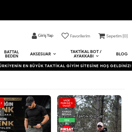
Giriş Yap
Favorilerim
Sepetim [
0
]
TAKTIKAL BOT /
BATTAL
BLOG
AKSESUAR
BEDEN
AYAKKABI
 EN BÜYÜK TAKTİKAL GİYİM SİTESİNE HOŞ GELDİNİZ! • 12 AYA V
VADE
 3
FARKSIZ 3
T
TAKSİT
O
KARGO
A
BEDAVA
YENİ