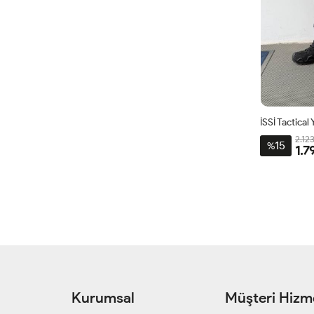
2.12
15
%
1.7
Kurumsal
Müşteri Hizme