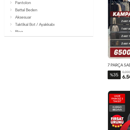
Pantolon
Battal Beden
Aksesuar
Taktikal Bot / Ayakkabı
Blog
7 PARÇA SA
9.99
35
%
6.5
VADE
FARKSIZ 3
TAKSİT
KARGO
BEDAVA