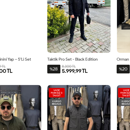
ini Yap – 5’li Set
Taktik Pro Set - Black Edition
Orman 
9 TL
8.300 TL
28
20
%
%
00 TL
5.999,99 TL
VADE
VADE
FARKSIZ 3
FARKSIZ
TAKSİT
TAKSİ
KARGO
KARG
BEDAVA
BEDAV