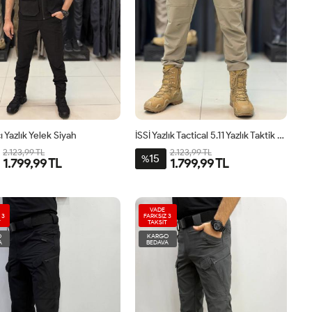
ı Yazlık Yelek Siyah
İSSİ Yazlık Tactical 5.11 Yazlık Taktik Pantolon Açık Çöl
2.123,99 TL
2.123,99 TL
15
%
1.799,99 TL
1.799,99 TL
VADE
 3
FARKSIZ 3
T
TAKSİT
O
KARGO
A
BEDAVA