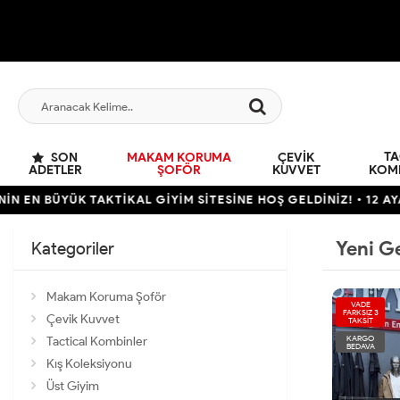
TA
SON
MAKAM KORUMA
ÇEVIK
ADETLER
ŞOFÖR
KUVVET
KOM
ÜK TAKTİKAL GİYİM SİTESİNE HOŞ GELDİNİZ! • 12 AYA VARAN T
Yeni G
Kategoriler
Makam Koruma Şoför
VADE
FARKSIZ 3
Çevik Kuvvet
TAKSİT
KARGO
Tactical Kombinler
BEDAVA
Kış Koleksiyonu
Üst Giyim