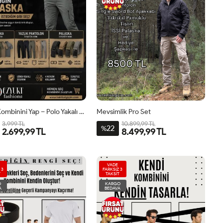
Kendi Kombinini Yap – Polo Yakalı 3’lü Set
Mevsimlik Pro Set
3.999 TL
10.899,99 TL
22
%
2.699,99 TL
8.499,99 TL
VADE
 3
FARKSIZ 3
T
TAKSİT
O
KARGO
A
BEDAVA