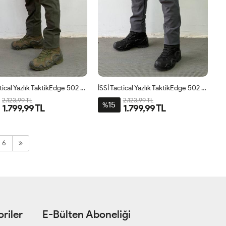
İSSİ Tactical Yazlık TaktikEdge 502 Pantolon Haki
İSSİ Tactical Yazlık TaktikEdge 502 Pantolon Antrasit
2.123,99 TL
2.123,99 TL
15
%
1.799,99 TL
1.799,99 TL
6
riler
E-Bülten Aboneliği