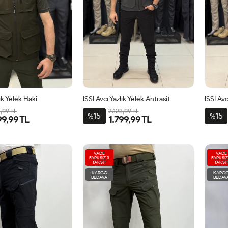
lık Yelek Haki
ISSI Avcı Yazlık Yelek Antrasit
ISSI Avc
3,99 TL
2.123,99 TL
15
15
%
%
99,99 TL
1.799,99 TL
VADE
VADE
FARKSIZ 3
FARKSIZ
TAKSİT
TAKSİ
KARGO
KARG
BEDAVA
BEDAV