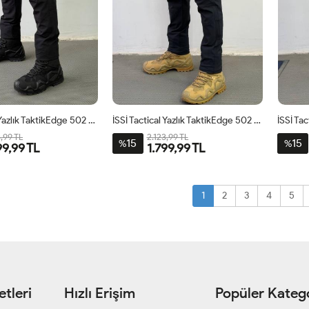
İSSİ Tactical Yazlık TaktikEdge 502 Pantolon Siyah
İSSİ Tactical Yazlık TaktikEdge 502 Pantolon Lacivert
3,99 TL
2.123,99 TL
15
15
%
%
99,99 TL
1.799,99 TL
1
2
3
4
5
tleri
Hızlı Erişim
Popüler Katego