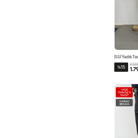
2.12
15
%
1.7
VADE
FARKSIZ 3
TAKSİT
KARGO
BEDAVA