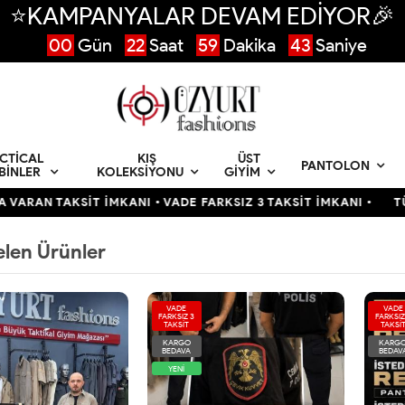
⭐KAMPANYALAR DEVAM EDİYOR🎉
00
Gün
22
Saat
59
Dakika
42
Saniye
CTICAL
KIŞ
ÜST
PANTOLON
BINLER
KOLEKSIYONU
GIYIM
AKSİT İMKANI • VADE FARKSIZ 3 TAKSİT İMKANI •
TÜRKİYENİN
elen Ürünler
VADE
VADE
FARKSIZ 3
FARKSIZ
TAKSİT
TAKSİ
KARGO
KARG
BEDAVA
BEDAV
YENİ