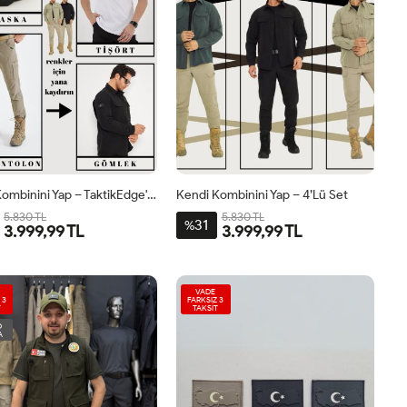
Kendi Kombinini Yap – TaktikEdge'li 4’lü Set
Kendi Kombinini Yap – 4’lü Set
5.830 TL
5.830 TL
31
%
3.999,99 TL
3.999,99 TL
VADE
 3
FARKSIZ 3
T
TAKSİT
O
A