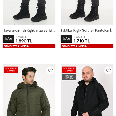
Havalandırmalı Kışlık İmza Serisi Taktikal Pantolon Antrasit
Taktikal Kışlık Softhell Pantolon İSSİ Antrasit
2.940 TL
2.660 TL
36
36
%
%
1.890 TL
1.710 TL
%10 EKSTRA İNDİRİM
%10 EKSTRA İNDİRİM
VADE FARKSIZ
VADE FARKSIZ
3 TAKSİT
3 TAKSİT
KARGO
BEDAVA