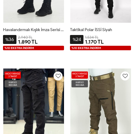
Havalandırmalı Kışlık İmza Serisi Taktikal Pantolon Siyah
Taktikal Polar İSSİ Siyah
2.940 TL
1.534 TL
36
24
%
%
1.890 TL
1.170 TL
%10 EKSTRA İNDİRİM
%10 EKSTRA İNDİRİM
VADE FARKSIZ
VADE FARKSIZ
3 TAKSİT
3 TAKSİT
KARGO
KARGO
BEDAVA
BEDAVA