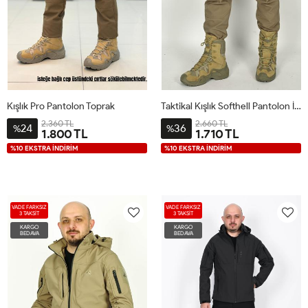
Kışlık Pro Pantolon Toprak
Taktikal Kışlık Softhell Pantolon İSSİ Çöl
2.360 TL
2.660 TL
24
36
%
%
1.800 TL
1.710 TL
%10 EKSTRA İNDİRİM
%10 EKSTRA İNDİRİM
VADE FARKSIZ
VADE FARKSIZ
3 TAKSİT
3 TAKSİT
KARGO
KARGO
BEDAVA
BEDAVA