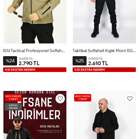
ISSI Tactical Profesyonel Softshell Kışlık Mont Çöl
Taktikal Softshell Kışlık Mont İSSİ Antrasit
3.658 TL
3.500 TL
24
25
%
%
2.790 TL
2.610 TL
%10 EKSTRA İNDİRİM
%10 EKSTRA İNDİRİM
VADE FARKSIZ
VADE FARKSIZ
3 TAKSİT
3 TAKSİT
KARGO
BEDAVA