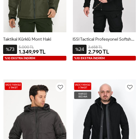
Taktikal Kürklü Mont Haki
ISSI Tactical Profesyonel Softshell Kışlık Mont Siyah
5.000 TL
3.658 TL
73
24
%
%
1.349,99 TL
2.790 TL
%10 EKSTRA İNDİRİM
%10 EKSTRA İNDİRİM
VADE FARKSIZ
VADE FARKSIZ
3 TAKSİT
3 TAKSİT
KARGO
BEDAVA