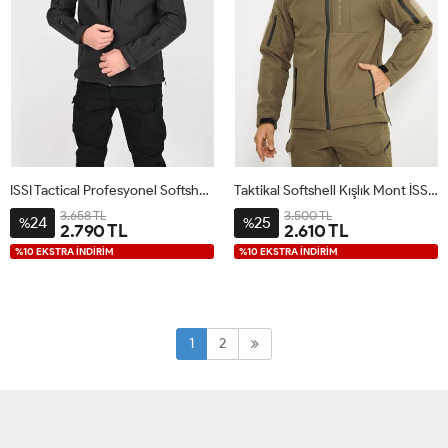
ISSI Tactical Profesyonel Softshell Kışlık Mont Antrasit
Taktikal Softshell Kışlık Mont İSSİ Toprak
3.658 TL
3.500 TL
24
25
%
%
2.790 TL
2.610 TL
%10 EKSTRA İNDİRİM
%10 EKSTRA İNDİRİM
1
2