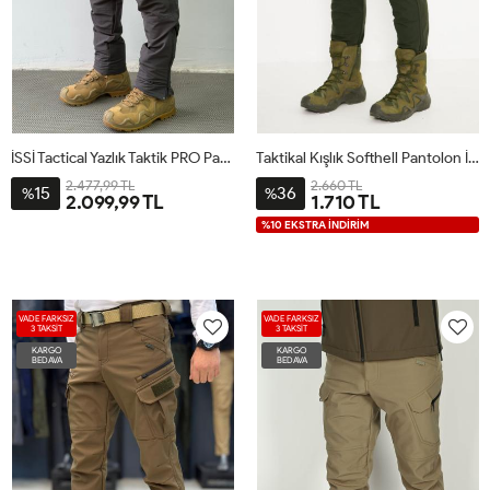
İSSİ Tactical Yazlık Taktik PRO Pantolon Antrasit
Taktikal Kışlık Softhell Pantolon İSSİ Haki
2.477,99 TL
2.660 TL
15
36
%
%
2.099,99 TL
1.710 TL
%10 EKSTRA İNDİRİM
VADE FARKSIZ
VADE FARKSIZ
3 TAKSİT
3 TAKSİT
KARGO
KARGO
BEDAVA
BEDAVA