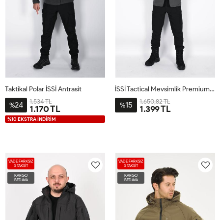
Taktikal Polar İSSİ Antrasit
İSSİ Tactical Mevsimlik Premium Ceket Antrasit
1.534 TL
1.650,82 TL
24
15
%
%
1.170 TL
1.399 TL
%10 EKSTRA İNDİRİM
VADE FARKSIZ
VADE FARKSIZ
3 TAKSİT
3 TAKSİT
KARGO
KARGO
BEDAVA
BEDAVA