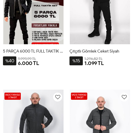
5 PARÇA 6000 TL FULL TAKTİK SET
Çıtçıtlı Gömlek Ceket Siyah
9.999,99 TL
1.296,82 TL
40
15
%
%
6.000 TL
1.099 TL
VADE FARKSIZ
VADE FARKSIZ
3 TAKSİT
3 TAKSİT