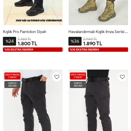
Kışlık Pro Pantolon Siyah
Havalandırmalı Kışlık İmza Serisi Taktikal Pantolon Toprak
2.360 TL
2.940 TL
24
36
%
%
1.800 TL
1.890 TL
%10 EKSTRA İNDİRİM
%10 EKSTRA İNDİRİM
VADE FARKSIZ
VADE FARKSIZ
3 TAKSİT
3 TAKSİT
KARGO
KARGO
BEDAVA
BEDAVA