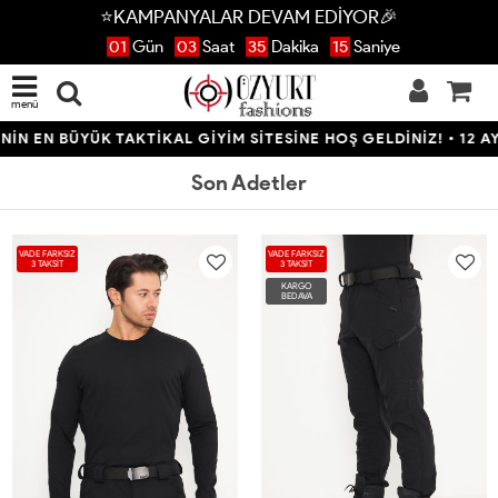
⭐KAMPANYALAR DEVAM EDİYOR🎉
01
Gün
03
Saat
35
Dakika
14
Saniye
menü
 BÜYÜK TAKTİKAL GİYİM SİTESİNE HOŞ GELDİNİZ! • 12 AYA VARA
Son Adetler
VADE FARKSIZ
VADE FARKSIZ
3 TAKSİT
3 TAKSİT
KARGO
BEDAVA