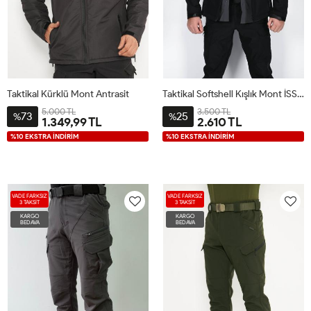
Taktikal Kürklü Mont Antrasit
Taktikal Softshell Kışlık Mont İSSİ Siyah
5.000 TL
3.500 TL
73
25
%
%
1.349,99 TL
2.610 TL
%10 EKSTRA İNDİRİM
%10 EKSTRA İNDİRİM
VADE FARKSIZ
VADE FARKSIZ
3 TAKSİT
3 TAKSİT
KARGO
KARGO
BEDAVA
BEDAVA