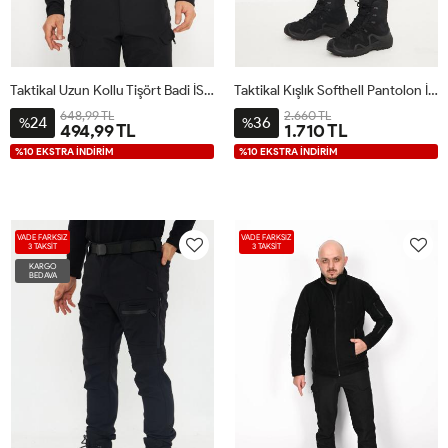
Taktikal Uzun Kollu Tişört Badi İSSİ Siyah
Taktikal Kışlık Softhell Pantolon İSSİ Siyah
648,99 TL
2.660 TL
24
36
%
%
494,99 TL
1.710 TL
%10 EKSTRA İNDİRİM
%10 EKSTRA İNDİRİM
VADE FARKSIZ
VADE FARKSIZ
3 TAKSİT
3 TAKSİT
KARGO
BEDAVA