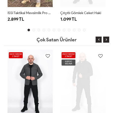
ISSI Taktikal Mevsimlik Pro Mont Siyah
Çıtçıtlı Gömlek Ceket Haki
2.899 TL
1.099 TL
Çok Satan Ürünler
VADE FARKSIZ
VADE FARKSIZ
3 TAKSİT
3 TAKSİT
KARGO
BEDAVA