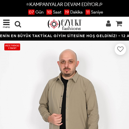
⭐KAMPANYALAR DEVAM EDİYOR🎉
07
Gün
10
Saat
19
Dakika
11
Saniye
menü
N EN BÜYÜK TAKTİKAL GİYİM SİTESİNE HOŞ GELDİNİZ! • 12 AYA
VADE FARKSIZ
3 TAKSİT