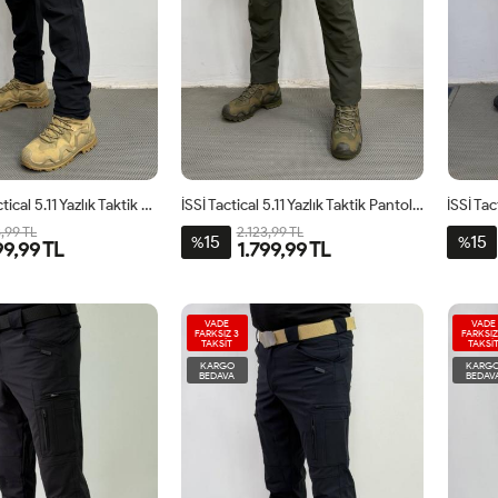
İSSİ Yazlık Tactical 5.11 Yazlık Taktik Pantolon Lacivert
İSSİ Tactical 5.11 Yazlık Taktik Pantolon Haki
3,99 TL
2.123,99 TL
15
15
%
%
99,99 TL
1.799,99 TL
VADE
VADE
FARKSIZ 3
FARKSIZ
TAKSİT
TAKSİ
KARGO
KARG
BEDAVA
BEDAV