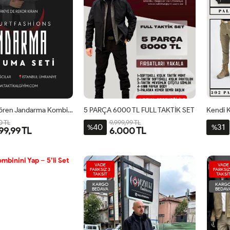
Çok Talep Gören Jandarma Kombini
5 PARÇA 6000 TL FULL TAKTİK SET
0 TL
9.999,99 TL
40
31
%
%
99,99 TL
6.000 TL
VADE
VADE
FARKSIZ 3
FARKSIZ
TAKSİT
TAKSİ
KARGO
KARG
BEDAVA
BEDAV