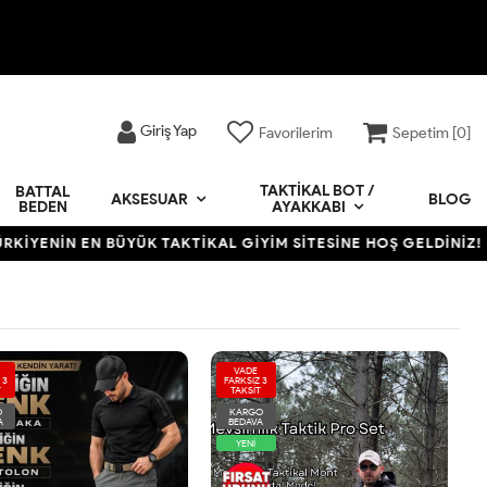
Giriş Yap
Favorilerim
Sepetim [
0
]
TAKTIKAL BOT /
BATTAL
BLOG
AKSESUAR
BEDEN
AYAKKABI
EN BÜYÜK TAKTİKAL GİYİM SİTESİNE HOŞ GELDİNİZ! • 12 AYA V
VADE
 3
FARKSIZ 3
T
TAKSİT
O
KARGO
A
BEDAVA
YENİ