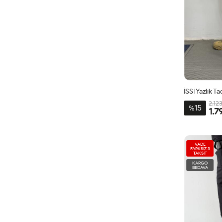
2.12
15
%
1.7
VADE
FARKSIZ 3
TAKSİT
KARGO
BEDAVA