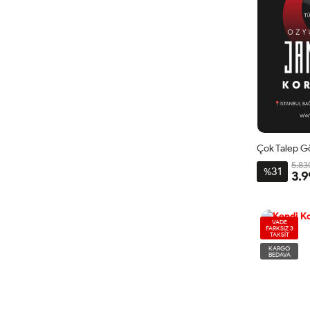
5.83
31
%
3.9
VADE
FARKSIZ 3
TAKSİT
KARGO
BEDAVA