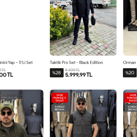
ini Yap – 5’li Set
Taktik Pro Set - Black Edition
Orman 
9 TL
8.300 TL
28
20
%
%
00 TL
5.999,99 TL
VADE
VADE
FARKSIZ 3
FARKSIZ
TAKSİT
TAKSİ
KARGO
KARG
BEDAVA
BEDAV