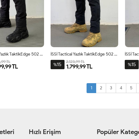
İSSİ Tactical Yazlık TaktikEdge 502 Pantolon Siyah
İSSİ Tactical Yazlık TaktikEdge 502 Pantolon Lacivert
3,99 TL
2.123,99 TL
15
15
%
%
99,99 TL
1.799,99 TL
1
2
3
4
5
tleri
Hızlı Erişim
Popüler Katego