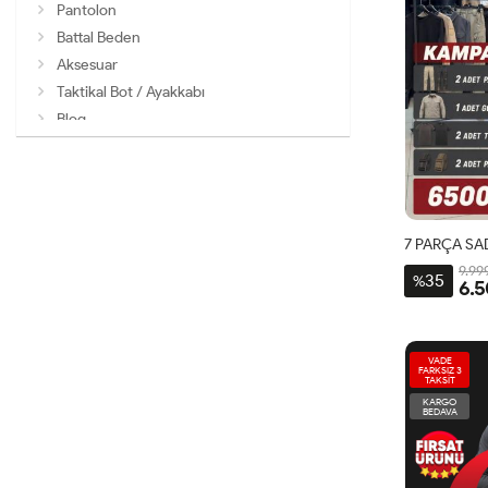
Pantolon
Battal Beden
Aksesuar
Taktikal Bot / Ayakkabı
Blog
7 PARÇA SA
9.99
35
%
6.5
VADE
FARKSIZ 3
TAKSİT
KARGO
BEDAVA