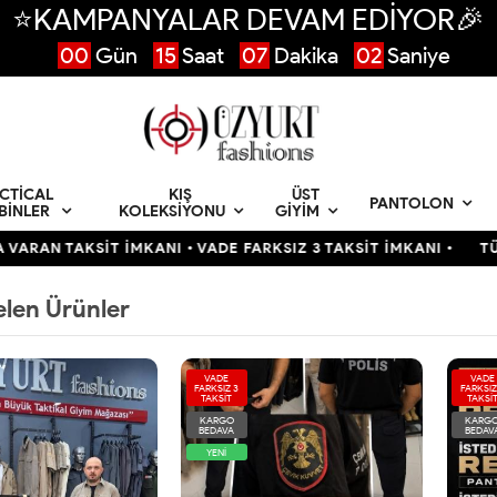
⭐KAMPANYALAR DEVAM EDİYOR🎉
00
Gün
15
Saat
07
Dakika
01
Saniye
CTICAL
KIŞ
ÜST
PANTOLON
BINLER
KOLEKSIYONU
GIYIM
KSİT İMKANI • VADE FARKSIZ 3 TAKSİT İMKANI •
TÜRKİYENİN 
elen Ürünler
VADE
VADE
FARKSIZ 3
FARKSIZ
TAKSİT
TAKSİ
KARGO
KARG
BEDAVA
BEDAV
YENİ