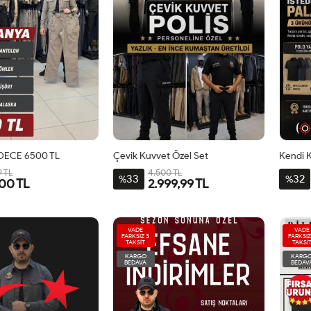
DECE 6500 TL
Çevik Kuvvet Özel Set
9 TL
4.500 TL
33
32
%
%
00 TL
2.999,99 TL
VADE
VADE
FARKSIZ 3
FARKSIZ
TAKSİT
TAKSİ
KARGO
KARG
BEDAVA
BEDAV