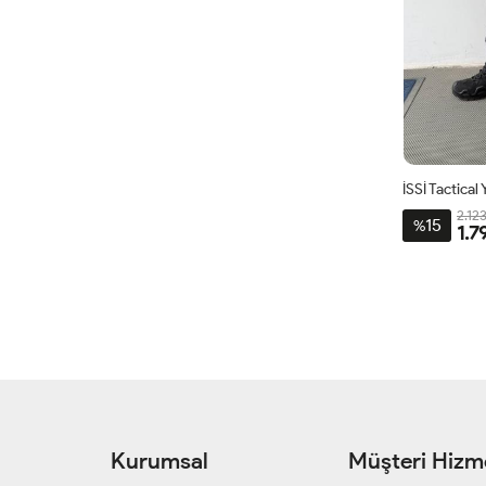
2.12
15
%
1.7
Kurumsal
Müşteri Hizme