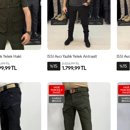
lık Yelek Haki
ISSI Avcı Yazlık Yelek Antrasit
ISSI Avc
3,99 TL
2.123,99 TL
15
15
%
%
99,99 TL
1.799,99 TL
VADE
VADE
FARKSIZ 3
FARKSIZ
TAKSİT
TAKSİ
KARGO
KARG
BEDAVA
BEDAV