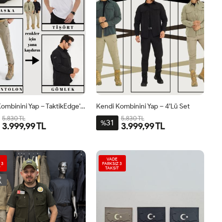
Kendi Kombinini Yap – TaktikEdge'li 4’lü Set
Kendi Kombinini Yap – 4’lü Set
5.830 TL
5.830 TL
31
%
3.999,99 TL
3.999,99 TL
VADE
 3
FARKSIZ 3
T
TAKSİT
O
A