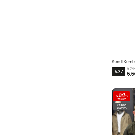
Kendi Kombin
8.79
37
%
5.5
VADE
FARKSIZ 3
TAKSİT
KARGO
BEDAVA