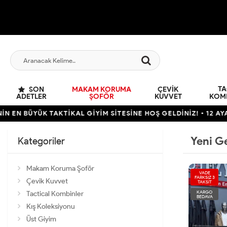
TA
SON
MAKAM KORUMA
ÇEVIK
ADETLER
ŞOFÖR
KUVVET
KOM
K TAKTİKAL GİYİM SİTESİNE HOŞ GELDİNİZ! • 12 AYA VARAN TA
Yeni G
Kategoriler
Makam Koruma Şoför
VADE
FARKSIZ 3
Çevik Kuvvet
TAKSİT
KARGO
Tactical Kombinler
BEDAVA
Kış Koleksiyonu
Üst Giyim