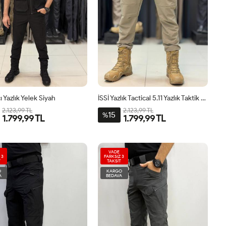
ı Yazlık Yelek Siyah
İSSİ Yazlık Tactical 5.11 Yazlık Taktik Pantolon Açık Çöl
2.123,99 TL
2.123,99 TL
15
%
1.799,99 TL
1.799,99 TL
VADE
 3
FARKSIZ 3
T
TAKSİT
O
KARGO
A
BEDAVA