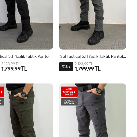
İSSİ Tactical 5.11 Yazlık Taktik Pantolon Siyah
İSSİ Tactical 5.11 Yazlık Taktik Pantolon Antrasit
2.123,99 TL
2.123,99 TL
15
%
1.799,99 TL
1.799,99 TL
VADE
 3
FARKSIZ 3
T
TAKSİT
O
KARGO
A
BEDAVA