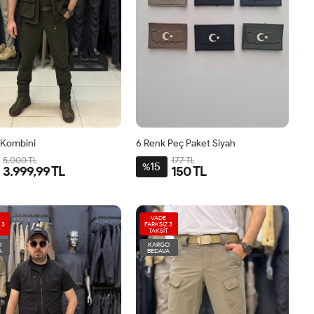
Kombini
6 Renk Peç Paket Siyah
5.000 TL
177 TL
15
%
3.999,99 TL
150 TL
VADE
 3
FARKSIZ 3
T
TAKSİT
O
KARGO
A
BEDAVA