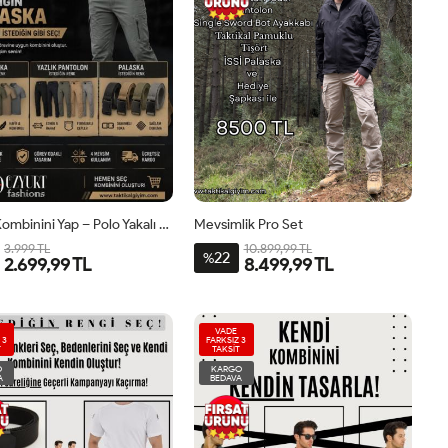
Kendi Kombinini Yap – Polo Yakalı 3’lü Set
Mevsimlik Pro Set
3.999 TL
10.899,99 TL
22
%
2.699,99 TL
8.499,99 TL
VADE
 3
FARKSIZ 3
T
TAKSİT
O
KARGO
A
BEDAVA