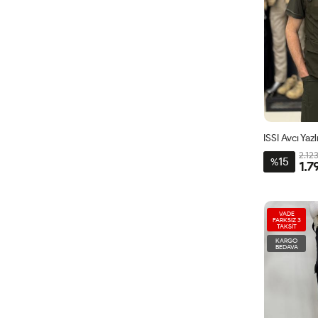
ISSI Avcı Yaz
2.12
15
%
1.7
VADE
FARKSIZ 3
TAKSİT
KARGO
BEDAVA