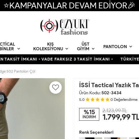
⭐KAMPANYALAR DEVAM EDİYOR🎉
CTICAL
KIŞ
ÜST
PANTOLON
BINLER
KOLEKSIYONU
GIYIM
İMKANI • VADE FARKSIZ 3 TAKSİT İMKANI •
TÜRKİYENİN EN BÜ
kEdge 502 Pantolon Çöl
İSSİ Tactical Yazlık 
Ürün Kodu:
502-3434
5.0
0
Değerlendirme
2.123,99 TL
%15
1.799,99
T
İNDİRİM
Renk Seçenekleri