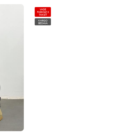
VADE
FARKSIZ 3
TAKSİT
KARGO
BEDAVA