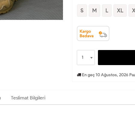
S
M
L
XL
En geç 10 Ağustos, 2026 Paz
ı
Teslimat Bilgileri