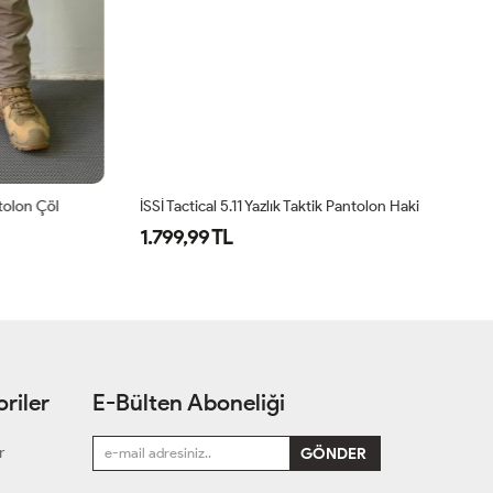
olon Çöl
İSSİ Tactical 5.11 Yazlık Taktik Pantolon Haki
1.799,99 TL
1
riler
E-Bülten Aboneliği
r