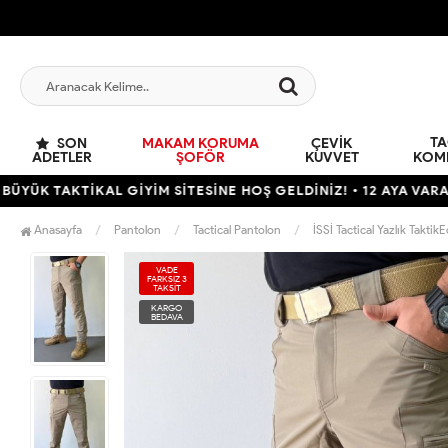
TA
SON
MAKAM KORUMA
ÇEVIK
ADETLER
ŞOFÖR
KUVVET
KOM
TİKAL GİYİM SİTESİNE HOŞ GELDİNİZ! • 12 AYA VARAN TAKSİT 
Anasayfa
Pantolon
Tactical Pantolon
İSSİ Tactical Yazlık Takti
VADE
FARKSIZ 3
TAKSİT
KARGO
BEDAVA