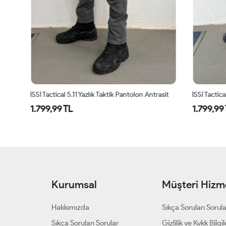
İSSİ Tactical 5.11 Yazlık Taktik Pantolon Antrasit
1.799,99 TL
1.799,99 T
Kurumsal
Müşteri Hizme
Hakkımızda
Sıkça Sorulan Sorul
Sıkça Sorulan Sorular
Gizlilik ve Kvkk Bilgil