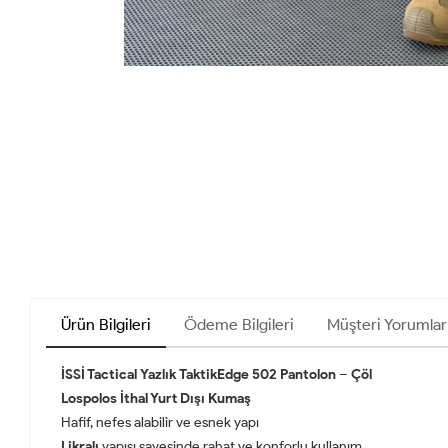
Ürün Bilgileri
Ödeme Bilgileri
Müşteri Yorumlar
İSSİ Tactical
Yazlık
TaktikEdge 502 Pantolon – Çöl
Lospolos İthal Yurt Dışı Kumaş
Hafif, nefes alabilir ve esnek yapı
Likralı
yapısı sayesinde rahat ve konforlu kullanım