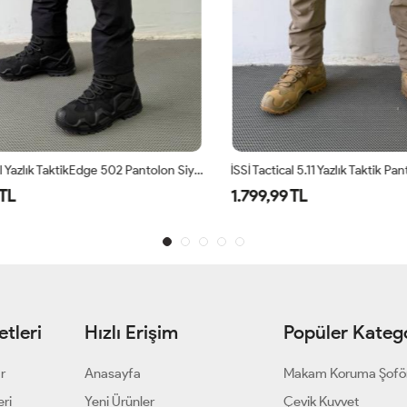
İSSİ Tactical Yazlık TaktikEdge 502 Pantolon Siyah
İSSİ Tactical 5.11 Yazlık Taktik Pant
L
1.799,99 TL
tleri
Hızlı Erişim
Popüler Katego
ar
Anasayfa
Makam Koruma Şofö
eri
Yeni Ürünler
Çevik Kuvvet