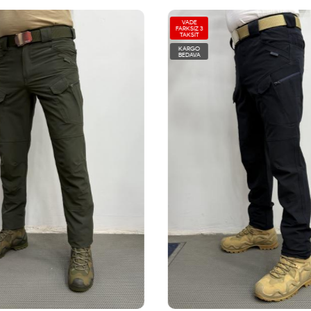
VADE
FARKSIZ 3
TAKSİT
KARGO
BEDAVA