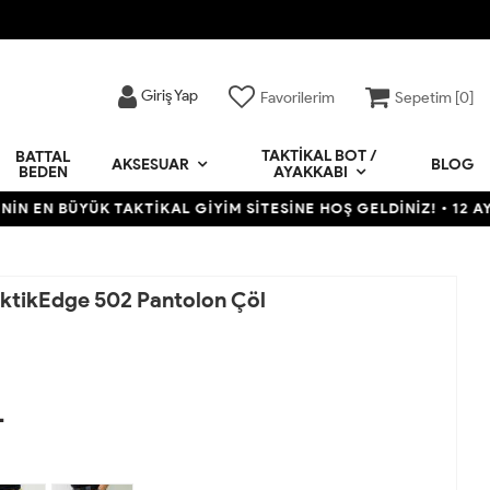
Giriş Yap
Favorilerim
Sepetim [
0
]
TAKTIKAL BOT /
BATTAL
BLOG
AKSESUAR
BEDEN
AYAKKABI
YÜK TAKTİKAL GİYİM SİTESİNE HOŞ GELDİNİZ! • 12 AYA VARAN T
TaktikEdge 502 Pantolon Çöl
L