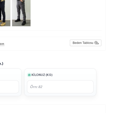
Beden Tablosu
lon
z.)
KILONUZ (KG)