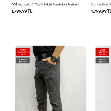
İSSİ Tactical 5.11 Yazlık Taktik Pantolon Antrasit
İSSİ Tactical 
1.799,99 TL
1.799,99 T
VADE
VADE
FARKSIZ 3
FARKSIZ 3
TAKSİT
TAKSİT
KARGO
KARGO
BEDAVA
BEDAVA