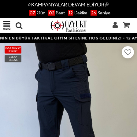
⭐KAMPANYALAR DEVAM EDİYOR🎉
07
Gün
02
Saat
12
Dakika
25
Saniye
menü
EN BÜYÜK TAKTİKAL GİYİM SİTESİNE HOŞ GELDİNİZ! • 12 AYA V
VADE FARKSIZ
3 TAKSİT
KARGO
BEDAVA