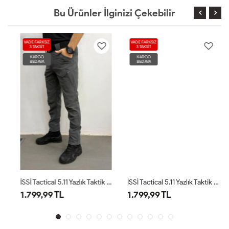
Bu Ürünler İlginizi Çekebilir
VADE FARKSIZ
VADE FARKSIZ
3 TAKSİT
3 TAKSİT
KARGO
KARGO
BEDAVA
BEDAVA
İSSİ Tactical 5.11 Yazlık Taktik Pantolon Antrasit
İSSİ Tactical 5.11 Yazlık Taktik Pantolon Haki
1.799,99 TL
1.799,99 TL