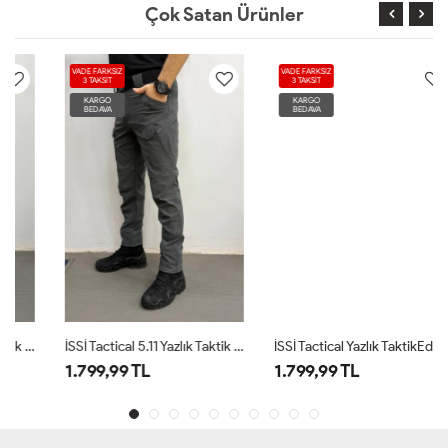
Çok Satan Ürünler
VADE FARKSIZ
VADE FARKSIZ
3 TAKSİT
3 TAKSİT
KARGO
KARGO
BEDAVA
BEDAVA
İSSİ Tactical 5.11 Yazlık Taktik Pantolon Antrasit
İSSİ Tactical Yazlık TaktikEdge 502 Pantolon Siyah
1.799,99 TL
1.799,99 TL