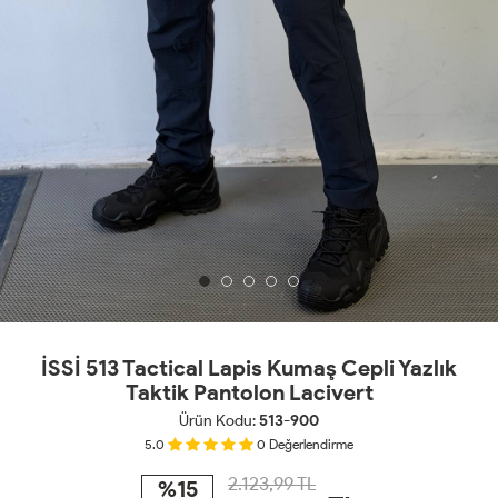
İSSİ 513 Tactical Lapis Kumaş Cepli Yazlık
Taktik Pantolon Lacivert
Ürün Kodu:
513-900
5.0
0
Değerlendirme
2.123,99 TL
%15