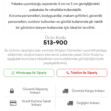
Palaska uyumluluğu sayesinde 4 cm ve 5 cm genişliğindeki
palaskalar ile rahatlıkla kullanılabilir.
Koruma personelleri, bodyguardlar, makam şoförleri, güvenlik
personelleri, outdoor tutkunları ve günlük kullanımda şık-taktik
bir görünüm isteyen kullanıcılar için ideal bir tercihtir.
Ürün Kodu
513-900
Bu ürünün siparişini sizin yerinize Müşteri Hizmetleri veya WhatsApp
ekibimizin oluşturmasını isterseniz yukarıda yazan Ürün Kodu'nu
aşağıdaki butonlara tıkladıktan sonra ekibimizle görüştüğünüzde
paylaşabilirsiniz.
Whatsapp ile Sipariş
Telefon ile Sipariş
Güvenli Alışveriş
Ücretsiz Kargo İmkanı
İmkanı
Kredi Kartına Taksit
Değişim İmkanı
İmkanı