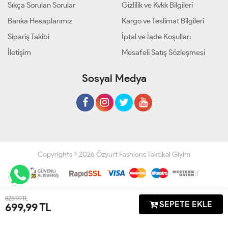
Sıkça Sorulan Sorular
Gizlilik ve Kvkk Bilgileri
Banka Hesaplarımız
Kargo ve Teslimat Bilgileri
Sipariş Takibi
İptal ve İade Koşulları
İletişim
Mesafeli Satış Sözleşmesi
Sosyal Medya
Copyrights © 2026 Özyurt Fashions Taktikal Giyim
Geliştir - powered by innovation
825,99 TL
1
SEPETE EKLE
699,99
TL
Anasayfa
Üye Girişi
Sepetim
Sipariş Takibi
İletişim