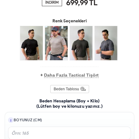
699,99
TL
İNDİRİM
Renk Seçenekleri
+
Daha Fazla Tactical Tişört
Beden Tablosu
Beden Hesaplama (Boy + Kilo)
(Lütfen boy ve kilonuzu yazınız.)
BOYUNUZ (CM)