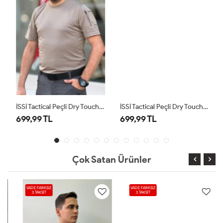
İSSİ Tactical Peçli Dry Touch Likralı Taktik Tişört Çöl
İSSİ Tactical Peçli Dry Touch Likralı Taktik Tişört Haki
699,99 TL
699,99 TL
Çok Satan Ürünler
VADE FARKSIZ
VADE FARKSIZ
3 TAKSİT
3 TAKSİT