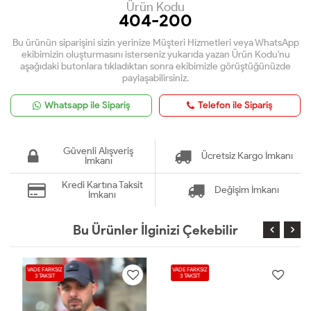
Ürün Kodu
404-200
Bu ürünün siparişini sizin yerinize Müşteri Hizmetleri veya WhatsApp
ekibimizin oluşturmasını isterseniz yukarıda yazan Ürün Kodu'nu
aşağıdaki butonlara tıkladıktan sonra ekibimizle görüştüğünüzde
paylaşabilirsiniz.
Whatsapp ile Sipariş
Telefon ile Sipariş
Güvenli Alışveriş
Ücretsiz Kargo İmkanı
İmkanı
Kredi Kartına Taksit
Değişim İmkanı
İmkanı
Bu Ürünler İlginizi Çekebilir
VADE FARKSIZ
VADE FARKSIZ
3 TAKSİT
3 TAKSİT