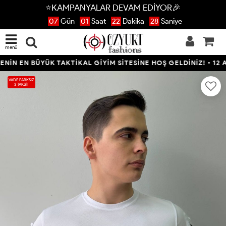
⭐KAMPANYALAR DEVAM EDİYOR🎉
07
Gün
01
Saat
22
Dakika
27
Saniye
menü
 EN BÜYÜK TAKTİKAL GİYİM SİTESİNE HOŞ GELDİNİZ! • 12 AYA 
VADE FARKSIZ
3 TAKSİT