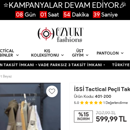
⭐KAMPANYALAR DEVAM EDİYOR🎉
08
Gün
01
Saat
54
Dakika
38
Saniye
CTICAL
KIŞ
ÜST
PANTOLON
BINLER
KOLEKSIYONU
GIYIM
MKANI • VADE FARKSIZ 3 TAKSİT İMKANI •
TÜRKİYENİN EN BÜY
ört Beyaz
İSSİ Tactical Peçli Ta
Ürün Kodu:
401-200
5.0
1
Değerlendirme
707,99 TL
%15
599,99
TL
İNDİRİM