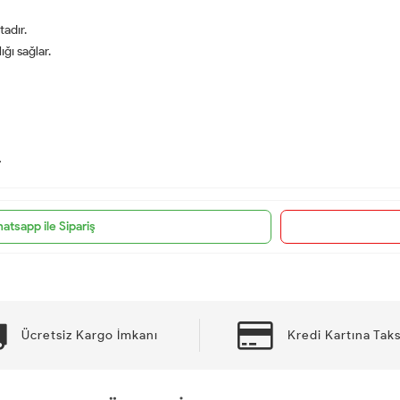
adır.
ığı sağlar.
.
atsapp ile Sipariş
Ücretsiz Kargo İmkanı
Kredi Kartına Taks