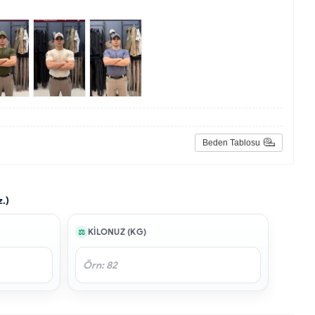
Beden Tablosu
z.)
KILONUZ (KG)