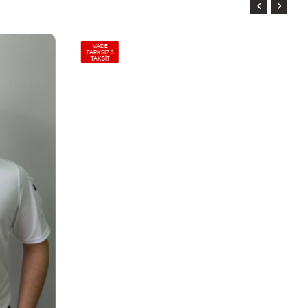
VADE
FARKSIZ 3
TAKSİT