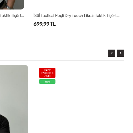
İSSİ Tactical Peçli Dry Touch Likralı Taktik Tişört Beyaz
İSSİ Tactical Peçli Dry Touch Likralı Taktik Tişört Antrasit
699,99 TL
6
VADE
FARKSIZ 3
TAKSİT
YENİ