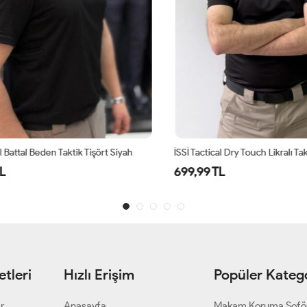
Battal Beden Taktik Tişört Siyah
İSSİ Tactical Dry Touch Likralı Takti
699,99 TL
tleri
Hızlı Erişim
Popüler Katego
ar
Anasayfa
Makam Koruma Şofö