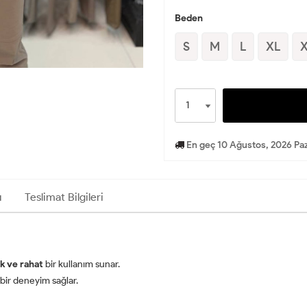
Beden
S
M
L
XL
En geç 10 Ağustos, 2026 Paz
ı
Teslimat Bilgileri
k ve rahat
bir kullanım sunar.
u bir deneyim sağlar.