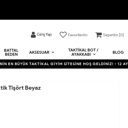
Giriş Yap
Favorilerim
Sepetim [
0
]
TAKTIKAL BOT /
BATTAL
BLOG
AKSESUAR
BEDEN
AYAKKABI
ÜK TAKTİKAL GİYİM SİTESİNE HOŞ GELDİNİZ! • 12 AYA VARAN TA
ktik Tişört Beyaz