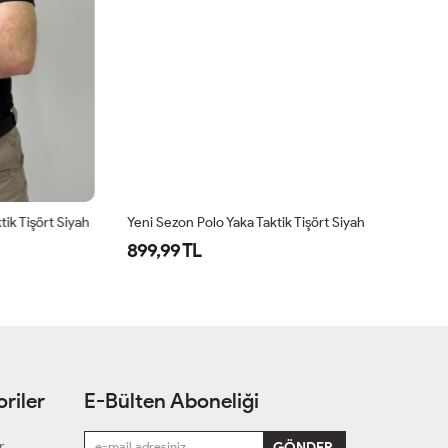
k Tişört Siyah
Yeni Sezon Polo Yaka Taktik Tişört Siyah
İS
899,99 TL
5
riler
E-Bülten Aboneliği
r