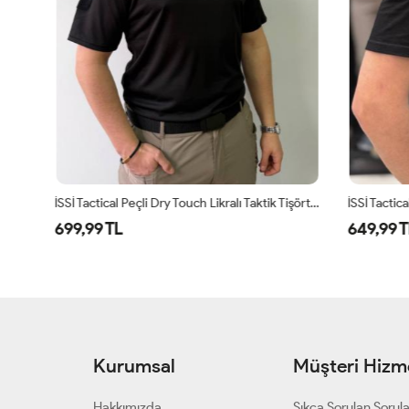
İSSİ Tactical Peçli Dry Touch Likralı Taktik Tişört Siyah
İSSİ Tactical 
699,99 TL
649,99 TL
Kurumsal
Müşteri Hizme
Hakkımızda
Sıkça Sorulan Sorul