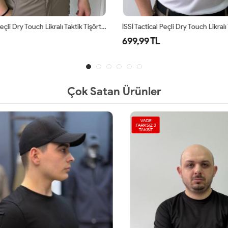
İSSİ Tactical Peçli Dry Touch Likralı Taktik Tişört Haki
699,99 TL
Çok Satan Ürünler
VADE
FARKSIZ 3
TAKSİT