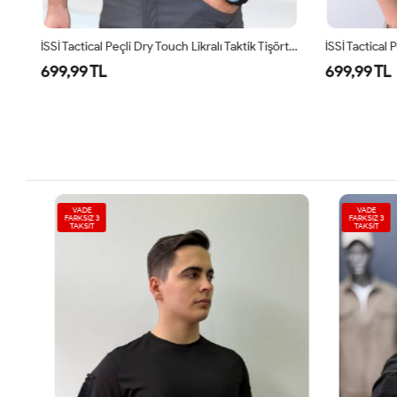
İSSİ Tactical Peçli Dry Touch Likralı Taktik Tişört Çöl
699,99 TL
699,99 TL
VADE
VADE
FARKSIZ 3
FARKSIZ 3
TAKSİT
TAKSİT