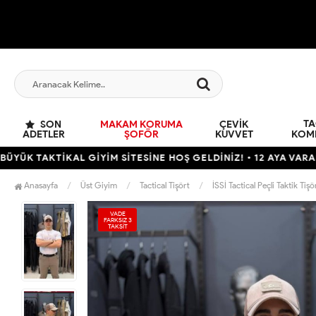
TA
SON
MAKAM KORUMA
ÇEVIK
ADETLER
ŞOFÖR
KUVVET
KOM
İKAL GİYİM SİTESİNE HOŞ GELDİNİZ! • 12 AYA VARAN TAKSİT İ
Anasayfa
Üst Giyim
Tactical Tişört
İSSİ Tactical Peçli Taktik Tiş
VADE
FARKSIZ 3
TAKSİT