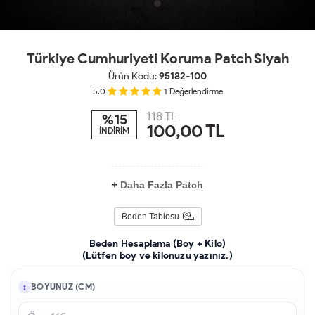
Türkiye Cumhuriyeti Koruma Patch Siyah
Ürün Kodu:
95182-100
5.0
1
Değerlendirme
118 TL
%15
100,00
TL
İNDİRİM
+
Daha Fazla Patch
Beden Tablosu
Beden Hesaplama (Boy + Kilo)
(Lütfen boy ve kilonuzu yazınız.)
BOYUNUZ (CM)