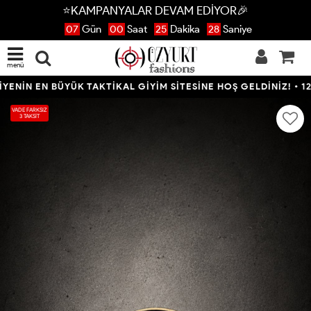
⭐KAMPANYALAR DEVAM EDİYOR🎉
07
Gün
00
Saat
25
Dakika
28
Saniye
menü
İN EN BÜYÜK TAKTİKAL GİYİM SİTESİNE HOŞ GELDİNİZ! • 12 AY
VADE FARKSIZ
3 TAKSİT