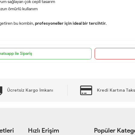
yum sağlayan çok cepli tasarım
 uzun ömürlü kullanım
a getiren bu kombin,
profesyoneller için ideal bir tercihtir.
atsapp ile Sipariş
Ücretsiz Kargo İmkanı
Kredi Kartına Taks
tleri
Hızlı Erişim
Popüler Katego