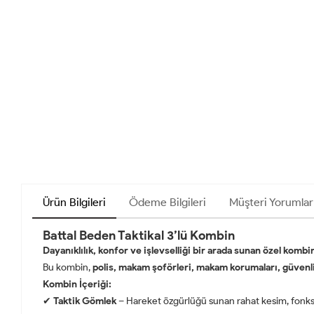
Ürün Bilgileri
Ödeme Bilgileri
Müşteri Yorumlar
Battal Beden Taktikal 3’lü Kombin
Dayanıklılık, konfor ve işlevselliği bir arada sunan özel kombi
Bu kombin,
polis, makam şoförleri, makam korumaları, güvenli
Kombin İçeriği:
✔
Taktik Gömlek
– Hareket özgürlüğü sunan rahat kesim, fonksi