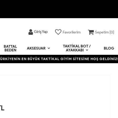
Giriş Yap
Favorilerim
Sepetim [
0
]
TAKTIKAL BOT /
BATTAL
BLOG
AKSESUAR
BEDEN
AYAKKABI
İYENİN EN BÜYÜK TAKTİKAL GİYİM SİTESİNE HOŞ GELDİNİZ! • 1
TL