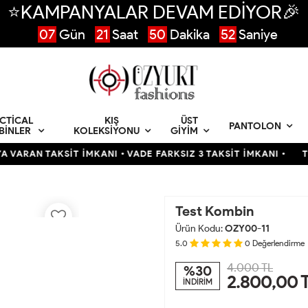
⭐KAMPANYALAR DEVAM EDİYOR🎉
07
Gün
21
Saat
50
Dakika
51
Saniye
CTICAL
KIŞ
ÜST
PANTOLON
BINLER
KOLEKSIYONU
GIYIM
ARAN TAKSİT İMKANI • VADE FARKSIZ 3 TAKSİT İMKANI •
TÜRK
Test Kombin
Ürün Kodu:
OZY00-11
5.0
0
Değerlendirme
4.000 TL
%30
2.800,00
İNDİRİM