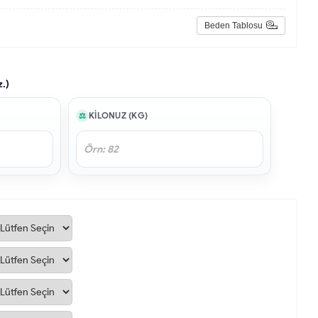
Beden Tablosu
z.)
KILONUZ (KG)