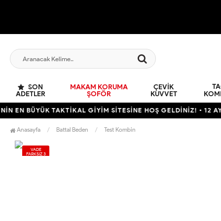
TA
SON
MAKAM KORUMA
ÇEVIK
ADETLER
ŞOFÖR
KUVVET
KOM
 EN BÜYÜK TAKTİKAL GİYİM SİTESİNE HOŞ GELDİNİZ! • 12 AYA V
Anasayfa
Battal Beden
Test Kombin
VADE
FARKSIZ 3
TAKSİT
KARGO
BEDAVA