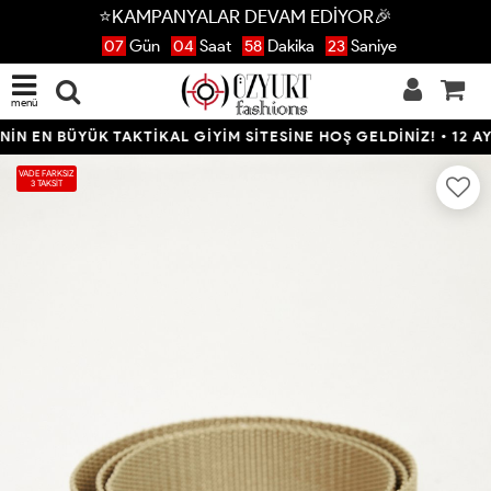
⭐KAMPANYALAR DEVAM EDİYOR🎉
07
Gün
04
Saat
58
Dakika
22
Saniye
menü
EN BÜYÜK TAKTİKAL GİYİM SİTESİNE HOŞ GELDİNİZ! • 12 AYA V
VADE FARKSIZ
3 TAKSİT