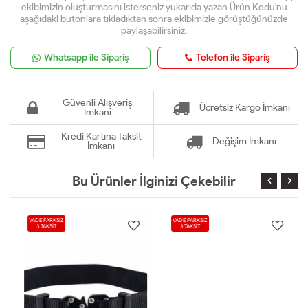
ekibimizin oluşturmasını isterseniz yukarıda yazan Ürün Kodu'nu
aşağıdaki butonlara tıkladıktan sonra ekibimizle görüştüğünüzde
paylaşabilirsiniz.
Whatsapp ile Sipariş
Telefon ile Sipariş
Güvenli Alışveriş
Ücretsiz Kargo İmkanı
İmkanı
Kredi Kartına Taksit
Değişim İmkanı
İmkanı
Bu Ürünler İlginizi Çekebilir
VADE FARKSIZ
VADE FARKSIZ
3 TAKSİT
3 TAKSİT