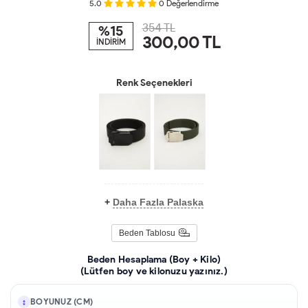
5.0
0
Değerlendirme
354 TL
%15
300,00
TL
İNDİRİM
Renk Seçenekleri
+
Daha Fazla Palaska
Beden Tablosu
Beden Hesaplama (Boy + Kilo)
(Lütfen boy ve kilonuzu yazınız.)
BOYUNUZ (CM)