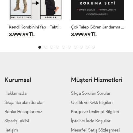
Kendi Kombinini Yap – TaktikEdge'li 4’lü Set
Çok Talep Gören Jandarma Kombini
3.999,99 TL
3.999,99 TL
Kurumsal
Müşteri Hizmetleri
Hakkımızda
Sıkça Sorulan Sorular
Sıkça Sorulan Sorular
Gizlilik ve Kvkk Bilgileri
Banka Hesaplarımız
Kargo ve Teslimat Bilgileri
Sipariş Takibi
İptal ve İade Koşulları
İletişim
Mesafeli Satış Sözleşmesi