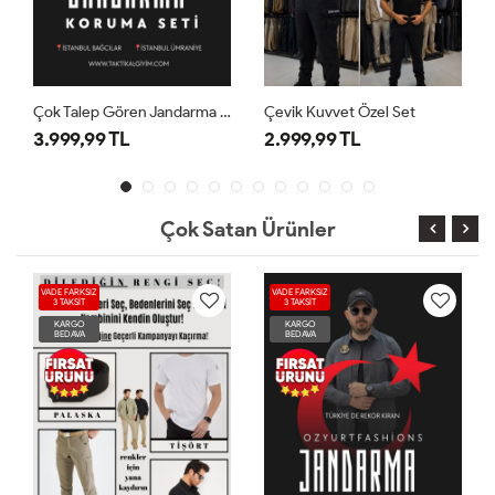
Çok Talep Gören Jandarma Kombini
Çevik Kuvvet Özel Set
3.999,99 TL
2.999,99 TL
Çok Satan Ürünler
VADE FARKSIZ
VADE FARKSIZ
3 TAKSİT
3 TAKSİT
KARGO
KARGO
BEDAVA
BEDAVA