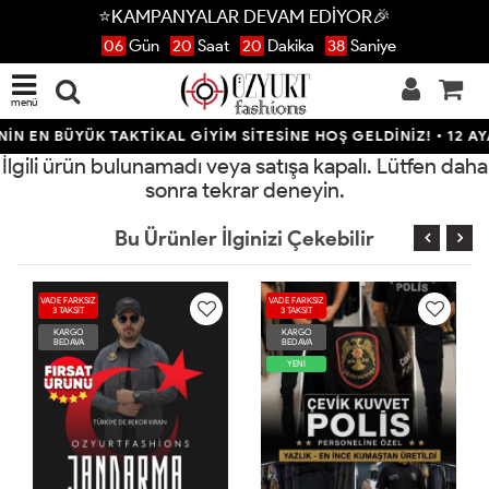
⭐KAMPANYALAR DEVAM EDİYOR🎉
06
Gün
20
Saat
20
Dakika
38
Saniye
menü
N EN BÜYÜK TAKTİKAL GİYİM SİTESİNE HOŞ GELDİNİZ! • 12 AYA
İlgili ürün bulunamadı veya satışa kapalı. Lütfen daha
sonra tekrar deneyin.
Bu Ürünler İlginizi Çekebilir
VADE FARKSIZ
VADE FARKSIZ
3 TAKSİT
3 TAKSİT
KARGO
KARGO
BEDAVA
BEDAVA
YENİ