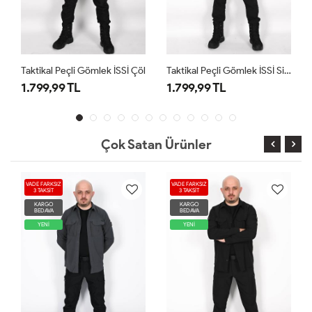
Taktikal Peçli Gömlek İSSİ Çöl
Taktikal Peçli Gömlek İSSİ Siyah
1.799,99 TL
1.799,99 TL
Çok Satan Ürünler
VADE FARKSIZ
VADE FARKSIZ
3 TAKSİT
3 TAKSİT
KARGO
KARGO
BEDAVA
BEDAVA
YENİ
YENİ