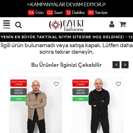
⭐KAMPANYALAR DEVAM EDİYOR🎉
06
Gün
02
Saat
12
Dakika
30
Saniye
menü
ENİN EN BÜYÜK TAKTİKAL GİYİM SİTESİNE HOŞ GELDİNİZ! • 12 
İlgili ürün bulunamadı veya satışa kapalı. Lütfen daha
sonra tekrar deneyin.
Bu Ürünler İlginizi Çekebilir
VADE FARKSIZ
VADE FARKSIZ
3 TAKSİT
3 TAKSİT
KARGO
KARGO
BEDAVA
BEDAVA
YENİ
YENİ