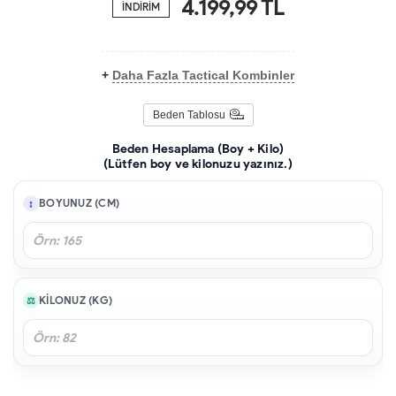
4.199,99
TL
İNDİRİM
+
Daha Fazla Tactical Kombinler
Beden Tablosu
Beden Hesaplama (Boy + Kilo)
(Lütfen boy ve kilonuzu yazınız.)
BOYUNUZ (CM)
KILONUZ (KG)