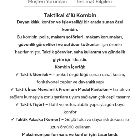
Müşteri Yorumları
Teslimat Bilgileri
Taktikal 4’lü Kombin
Dayanıklılık, konfor ve işlevselliği bir arada sunan özel
kombin.
Bu kombin,
polis, makam şoförleri, makam korumaları,
güvenlik görevlileri ve outdoor tutkunları
için özenle
hazırlanmıştır.
Taktik görevler, saha kullanımı ve gündelik
giyim
için idealdir.
Kombin İçeriği:
✔
Taktik Gömlek
– Hareket özgürlüğü sunan rahat kesim,
fonksiyonel cepler ve dayanıklı yapı
✔
Taktik İnce Mevsimlik Premium Model Pantolon
– Esnek ve
sağlam kumaşıyla zorlu şartlara uyum sağlayan çok cepli tasarım
✔
Taktik Tişört
– Hafif ve nefes alabilir yapısıyla gün boyu
konfor
✔
Taktik Palaska (Kemer)
– Güçlü toka ve dayanıklı dokusu ile
uzun ömürlü kullanım
Maksimum performans ve konfor için tasarlandı.