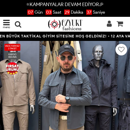
⭐KAMPANYALAR DEVAM EDİYOR🎉
07
Gün
03
Saat
29
Dakika
37
Saniye
menü
ÜYÜK TAKTİKAL GİYİM SİTESİNE HOŞ GELDİNİZ! • 12 AYA VARAN
VADE FARKSIZ
3 TAKSİT
KARGO
BEDAVA