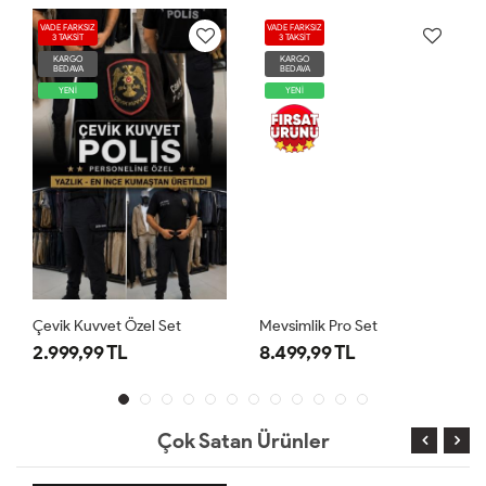
VADE FARKSIZ
VADE FARKSIZ
3 TAKSİT
3 TAKSİT
KARGO
KARGO
BEDAVA
BEDAVA
YENİ
YENİ
Çevik Kuvvet Özel Set
Mevsimlik Pro Set
2.999,99 TL
8.499,99 TL
Çok Satan Ürünler