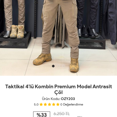
Taktikal 4'lü Kombin Premium Model Antrasit
Çöl
Ürün Kodu:
OZY203
5.0
0
Değerlendirme
6.250 TL
%33