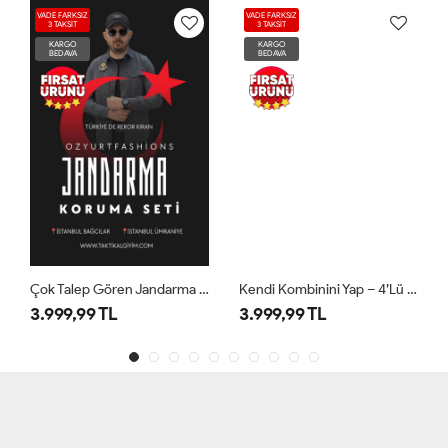
VADE FARKSIZ
VADE FARKSIZ
3 TAKSİT
3 TAKSİT
KARGO
KARGO
BEDAVA
BEDAVA
Çok Talep Gören Jandarma Kombini
Kendi Kombinini Yap – 4’lü Set
3.999,99 TL
3.999,99 TL