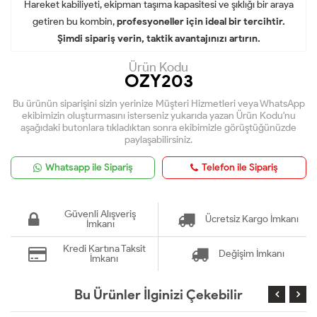
Hareket kabiliyeti, ekipman taşıma kapasitesi ve şıklığı bir araya
getiren bu kombin,
profesyoneller için ideal bir tercihtir.
Şimdi sipariş verin, taktik avantajınızı artırın.
Ürün Kodu
OZY203
Bu ürünün siparişini sizin yerinize Müşteri Hizmetleri veya WhatsApp
ekibimizin oluşturmasını isterseniz yukarıda yazan Ürün Kodu'nu
aşağıdaki butonlara tıkladıktan sonra ekibimizle görüştüğünüzde
paylaşabilirsiniz.
Whatsapp ile Sipariş
Telefon ile Sipariş
Güvenli Alışveriş
Ücretsiz Kargo İmkanı
İmkanı
Kredi Kartına Taksit
Değişim İmkanı
İmkanı
Bu Ürünler İlginizi Çekebilir