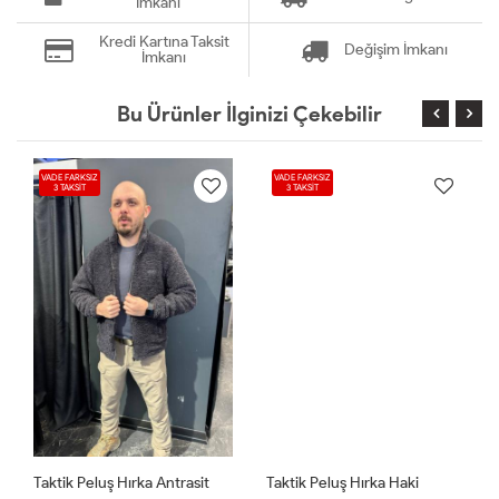
İmkanı
Kredi Kartına Taksit
Değişim İmkanı
İmkanı
Bu Ürünler İlginizi Çekebilir
VADE FARKSIZ
VADE FARKSIZ
3 TAKSİT
3 TAKSİT
Taktik Peluş Hırka Antrasit
Taktik Peluş Hırka Haki