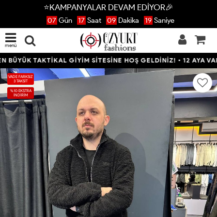
⭐KAMPANYALAR DEVAM EDİYOR🎉
07
Gün
17
Saat
09
Dakika
18
Saniye
menü
ÜYÜK TAKTİKAL GİYİM SİTESİNE HOŞ GELDİNİZ! • 12 AYA VARAN 
VADE FARKSIZ
3 TAKSİT
%10 EKSTRA
İNDİRİM