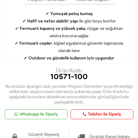
✔
Yumuşak peluş kumaş
✔
Hafif ve nefes alabilir yapı
ile gün boyu konfor
✔
Fermuarlı kapanış ve yüksek yaka
, rüzgar ve soğuktan
ekstra koruma sağlar
✔
Fermuarlı cepler
, kişisel eşyalarınızı güvenle taşımanıza
olanak tanır
✔
Outdoor ve gündelik kullanım için uygundur
Ürün Kodu
10571-100
Bu ürünün siparişini sizin yerinize Müşteri Hizmetleri veya WhatsApp
ekibimizin oluşturmasını isterseniz yukarıda yazan Ürün Kodu'nu
aşağıdaki butonlara tıkladıktan sonra ekibimizle görüştüğünüzde
paylaşabilirsiniz.
Whatsapp ile Sipariş
Telefon ile Sipariş
Güvenli Alışveriş
Ücretsiz Kargo İmkanı