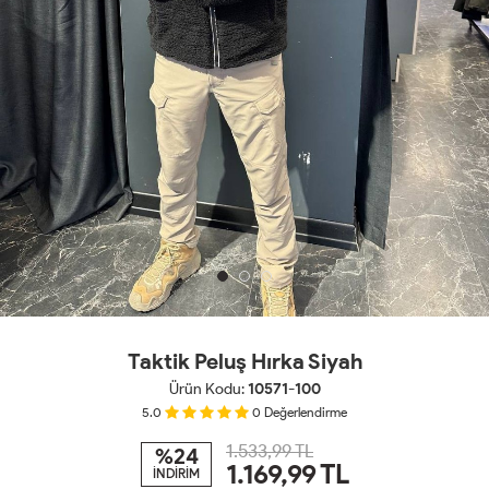
Taktik Peluş Hırka Siyah
Ürün Kodu:
10571-100
5.0
0
Değerlendirme
1.533,99 TL
%24
1.169,99
TL
İNDİRİM