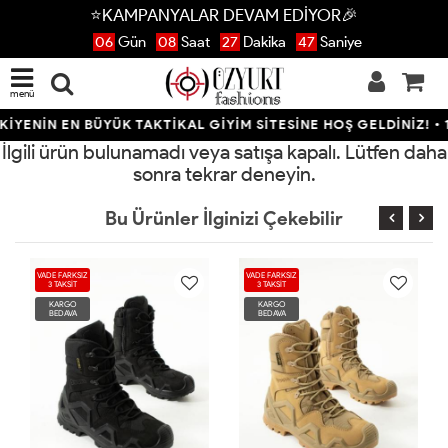
⭐KAMPANYALAR DEVAM EDİYOR🎉
06
Gün
08
Saat
27
Dakika
47
Saniye
menü
İYENİN EN BÜYÜK TAKTİKAL GİYİM SİTESİNE HOŞ GELDİNİZ! • 12
İlgili ürün bulunamadı veya satışa kapalı. Lütfen daha
sonra tekrar deneyin.
Bu Ürünler İlginizi Çekebilir
VADE FARKSIZ
VADE FARKSIZ
3 TAKSİT
3 TAKSİT
KARGO
KARGO
BEDAVA
BEDAVA