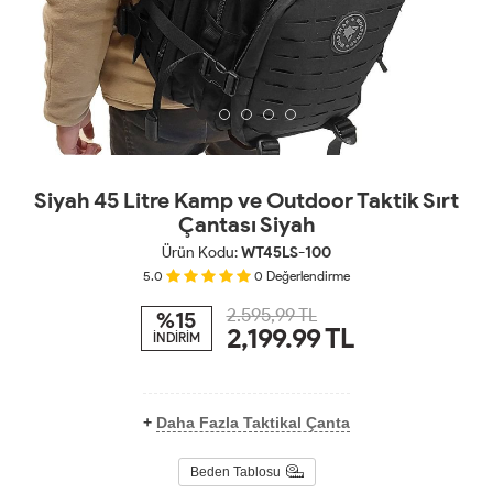
Siyah 45 Litre Kamp ve Outdoor Taktik Sırt
Çantası Siyah
Ürün Kodu:
WT45LS-100
5.0
0
Değerlendirme
2.595,99 TL
%15
2,199.99
TL
İNDİRİM
+
Daha Fazla Taktikal Çanta
Beden Tablosu