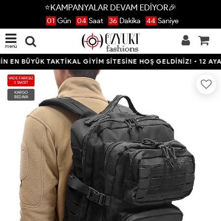
⭐KAMPANYALAR DEVAM EDİYOR🎉
01
Gün
04
Saat
36
Dakika
44
Saniye
menü
EN BÜYÜK TAKTİKAL GİYİM SİTESİNE HOŞ GELDİNİZ! • 12 AYA VA
VADE FARKSIZ
3 TAKSİT
KARGO
BEDAVA