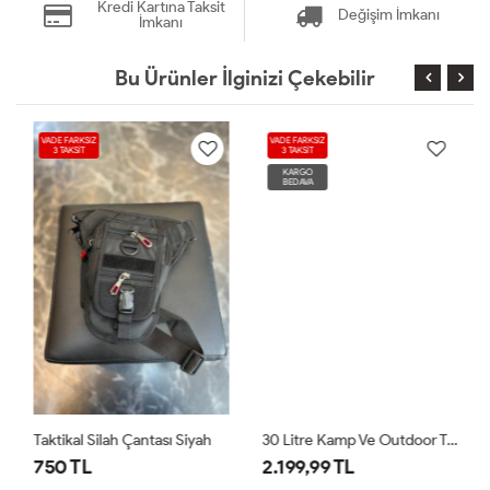
Kredi Kartına Taksit
Değişim İmkanı
İmkanı
Bu Ürünler İlginizi Çekebilir
VADE FARKSIZ
VADE FARKSIZ
3 TAKSİT
3 TAKSİT
KARGO
BEDAVA
Taktikal Silah Çantası Siyah
30 Litre Kamp Ve Outdoor Taktik Sırt Çantası Çöl
750 TL
2.199,99 TL