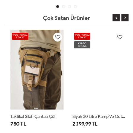
Çok Satan Ürünler
VADE FARKSIZ
VADE FARKSIZ
3 TAKSİT
3 TAKSİT
KARGO
BEDAVA
Taktikal Silah Çantası Çöl
Siyah 30 Litre Kamp Ve Outdoor Taktik Sırt Çantası Siyah
750 TL
2.199,99 TL