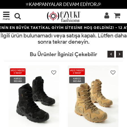
⭐KAMPANYALAR DEVAM EDİYOR🎉
menü
İN EN BÜYÜK TAKTİKAL GİYİM SİTESİNE HOŞ GELDİNİZ! • 12 AY
İlgili ürün bulunamadı veya satışa kapalı. Lütfen daha
sonra tekrar deneyin.
Bu Ürünler İlginizi Çekebilir
VADE FARKSIZ
VADE FARKSIZ
3 TAKSİT
3 TAKSİT
KARGO
KARGO
BEDAVA
BEDAVA