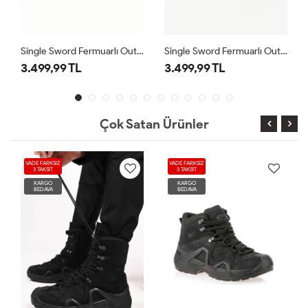
Single Sword Fermuarlı Outdoor Bot Siyah
Single Sword Fermuarlı Outdoor Bot Çöl
3.499,99 TL
3.499,99 TL
3
Çok Satan Ürünler
VADE FARKSIZ
VADE FARKSIZ
3 TAKSİT
3 TAKSİT
KARGO
KARGO
BEDAVA
BEDAVA