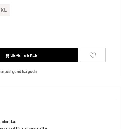
XXL
SEPETE EKLE
artesi günü kargoda.
ntolondur.
u rahat bir kullanım sağlar.