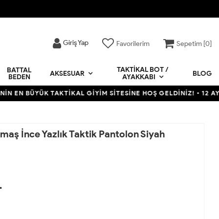
Giriş Yap
Favorilerim
Sepetim [
0
]
TAKTIKAL BOT /
BATTAL
BLOG
AKSESUAR
BEDEN
AYAKKABI
YÜK TAKTİKAL GİYİM SİTESİNE HOŞ GELDİNİZ! • 12 AYA VARAN T
umaş İnce Yazlık Taktik Pantolon Siyah
L