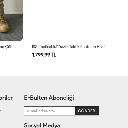
olon Çöl
İSSİ Tactical 5.11 Yazlık Taktik Pantolon Haki
1.799,99 TL
1
riler
E-Bülten Aboneliği
r
Sosyal Medya