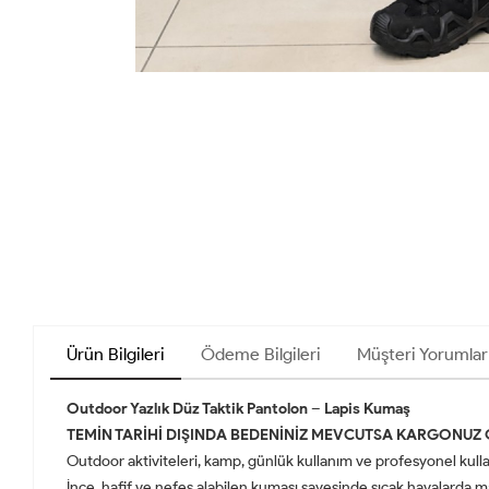
Ürün Bilgileri
Ödeme Bilgileri
Müşteri Yorumlar
Outdoor Yazlık Düz Taktik Pantolon – Lapis Kumaş
TEMİN TARİHİ DIŞINDA BEDENİNİZ MEVCUTSA KARGONUZ ÇIKA
Outdoor aktiviteleri, kamp, günlük kullanım ve profesyonel kulla
İnce, hafif ve nefes alabilen kumaşı sayesinde sıcak havalarda 