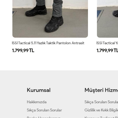
İSSİ Tactical 5.11 Yazlık Taktik Pantolon Antrasit
1.799,99 TL
1.799,99 T
Kurumsal
Müşteri Hizme
Hakkımızda
Sıkça Sorulan Sorul
Sıkça Sorulan Sorular
Gizlilik ve Kvkk Bilgil