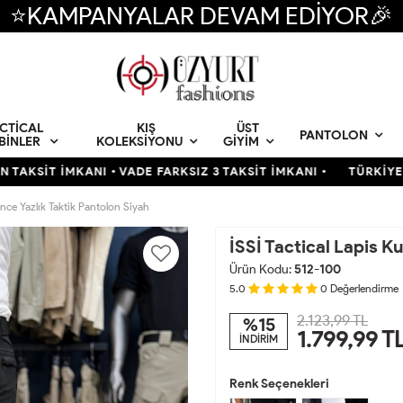
⭐KAMPANYALAR DEVAM EDİYOR🎉
CTICAL
KIŞ
ÜST
PANTOLON
BINLER
KOLEKSIYONU
GIYIM
İMKANI • VADE FARKSIZ 3 TAKSİT İMKANI •
TÜRKİYENİN EN BÜ
İnce Yazlık Taktik Pantolon Siyah
İSSİ Tactical Lapis K
Ürün Kodu:
512-100
5.0
0
Değerlendirme
2.123,99 TL
%15
1.799,99
T
İNDİRİM
Renk Seçenekleri