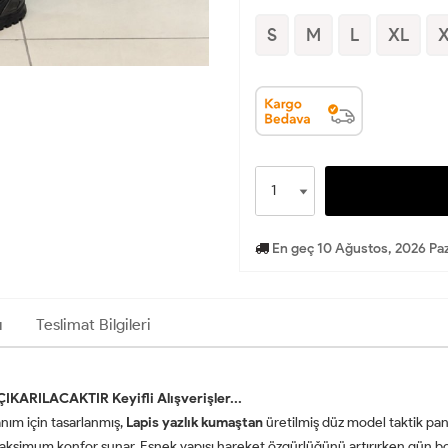
S
M
L
XL
En geç 10 Ağustos, 2026 Paz
ı
Teslimat Bilgileri
RILACAKTIR Keyifli Alışverişler...
nım için tasarlanmış,
Lapis yazlık kumaştan
üretilmiş düz model taktik pa
maksimum konfor sunar. Esnek yapısı hareket özgürlüğünü artırırken gün boy