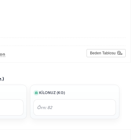
Beden Tablosu
lon
z.)
KILONUZ (KG)