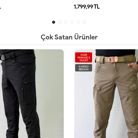
L
1.799,99 TL
Çok Satan Ürünler
VADE
FARKSIZ 3
TAKSİT
KARGO
BEDAVA