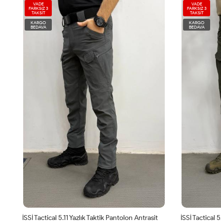
VADE
VADE
FARKSIZ 3
FARKSIZ 3
TAKSİT
TAKSİT
KARGO
KARGO
BEDAVA
BEDAVA
İSSİ Tactical 5.11 Yazlık Taktik Pantolon Antrasit
İSSİ Tactical 