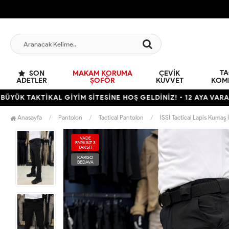
TA
SON
MAKAM KORUMA
ÇEVIK
ADETLER
ŞOFÖR
KUVVET
KOM
TİKAL GİYİM SİTESİNE HOŞ GELDİNİZ! • 12 AYA VARAN TAKSİT 
Anasayfa
Pantolon
Tactical Pantolon
İSSİ Tactical Lapis Kumaş 
VADE
FARKSIZ 3
TAKSİT
KARGO
BEDAVA