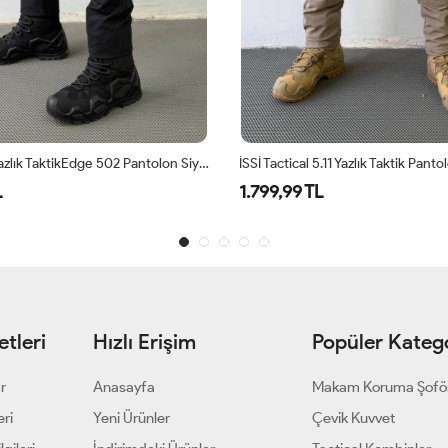
İSSİ Tactical Yazlık TaktikEdge 502 Pantolon Siyah
İSSİ Tactical 5.11 Yazlık Taktik Pant
L
1.799,99 TL
tleri
Hızlı Erişim
Popüler Katego
ar
Anasayfa
Makam Koruma Şofö
eri
Yeni Ürünler
Çevik Kuvvet