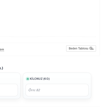
Beden Tablosu
lon
z.)
KILONUZ (KG)