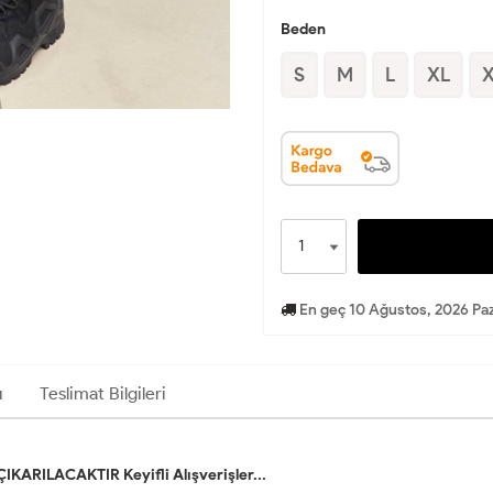
Beden
S
M
L
XL
En geç 10 Ağustos, 2026 Paz
ı
Teslimat Bilgileri
RILACAKTIR Keyifli Alışverişler...