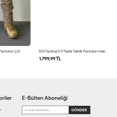
olon Çöl
İSSİ Tactical 5.11 Yazlık Taktik Pantolon Haki
1.799,99 TL
1
riler
E-Bülten Aboneliği
r