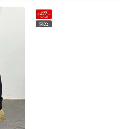
VADE
FARKSIZ 3
TAKSİT
KARGO
BEDAVA