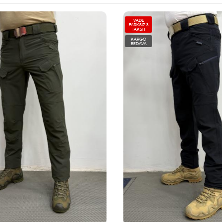
VADE
FARKSIZ 3
TAKSİT
KARGO
BEDAVA