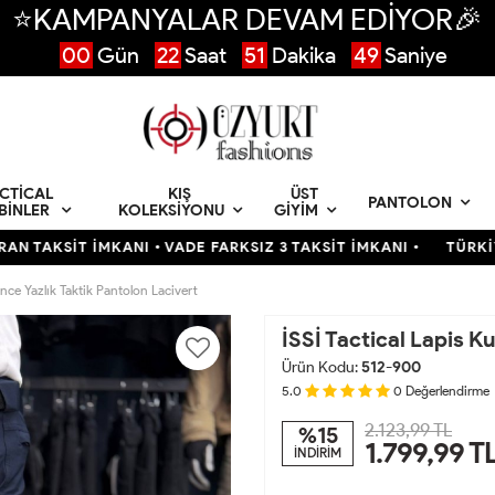
⭐KAMPANYALAR DEVAM EDİYOR🎉
00
Gün
22
Saat
51
Dakika
48
Saniye
CTICAL
KIŞ
ÜST
PANTOLON
BINLER
KOLEKSIYONU
GIYIM
T İMKANI • VADE FARKSIZ 3 TAKSİT İMKANI •
TÜRKİYENİN EN 
İnce Yazlık Taktik Pantolon Lacivert
İSSİ Tactical Lapis K
Ürün Kodu:
512-900
5.0
0
Değerlendirme
2.123,99 TL
%15
1.799,99
T
İNDİRİM