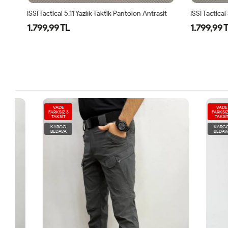
İSSİ Tactical 5.11 Yazlık Taktik Pantolon Antrasit
İSSİ Tactical 
1.799,99 TL
1.799,99 T
VADE
VADE
FARKSIZ 3
FARKSIZ 3
TAKSİT
TAKSİT
KARGO
KARGO
BEDAVA
BEDAVA