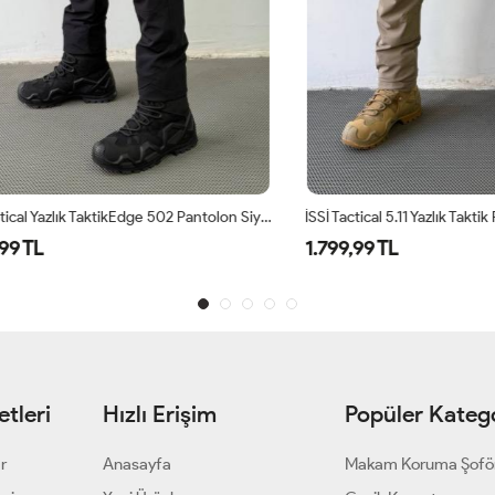
İSSİ Tactical Yazlık TaktikEdge 502 Pantolon Siyah
İSSİ Tactical 5.11 Yazlık Taktik Pant
L
1.799,99 TL
tleri
Hızlı Erişim
Popüler Katego
ar
Anasayfa
Makam Koruma Şofö