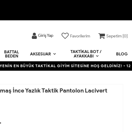
Giriş Yap
Favorilerim
Sepetim [
0
]
TAKTIKAL BOT /
BATTAL
BLOG
AKSESUAR
BEDEN
AYAKKABI
BÜYÜK TAKTİKAL GİYİM SİTESİNE HOŞ GELDİNİZ! • 12 AYA VARAN
umaş İnce Yazlık Taktik Pantolon Lacivert
L