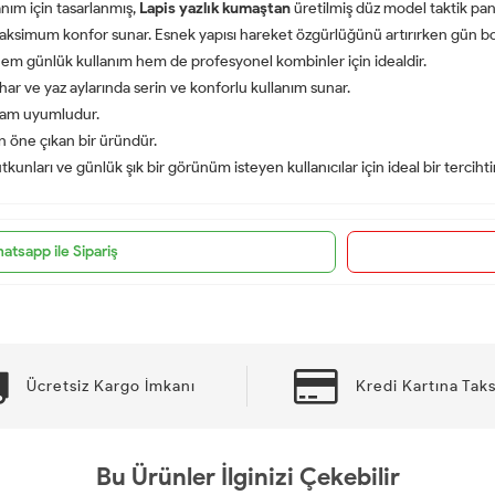
nım için tasarlanmış,
Lapis yazlık kumaştan
üretilmiş düz model taktik pa
maksimum konfor sunar. Esnek yapısı hareket özgürlüğünü artırırken gün boy
m günlük kullanım hem de profesyonel kombinler için idealdir.
har ve yaz aylarında serin ve konforlu kullanım sunar.
 tam uyumludur.
an öne çıkan bir üründür.
nları ve günlük şık bir görünüm isteyen kullanıcılar için ideal bir tercihtir
atsapp ile Sipariş
Ücretsiz Kargo İmkanı
Kredi Kartına Taks
Bu Ürünler İlginizi Çekebilir