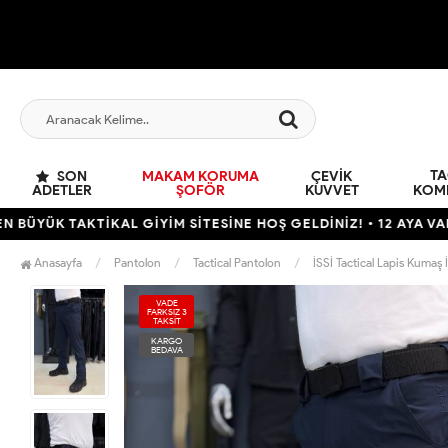
TA
SON
MAKAM KORUMA
ÇEVIK
ADETLER
ŞOFÖR
KUVVET
KOM
AKTİKAL GİYİM SİTESİNE HOŞ GELDİNİZ! • 12 AYA VARAN TAKSİ
Anasayfa
Pantolon
Tactical Pantolon
İSSİ Tactical Lapis Kumaş 
VADE
FARKSIZ 3
TAKSİT
KARGO
BEDAVA