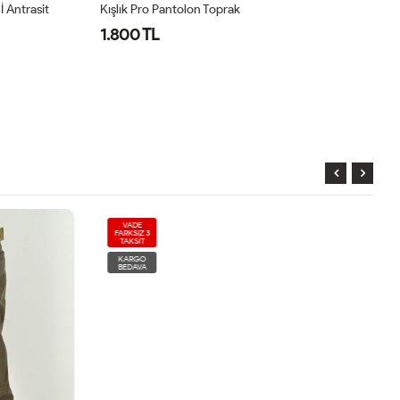
İ Antrasit
Kışlık Pro Pantolon Toprak
Kı
1.800 TL
1
VADE
FARKSIZ 3
TAKSİT
KARGO
BEDAVA