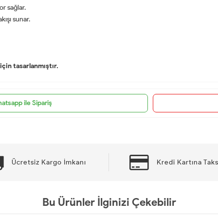
or sağlar.
ışı sunar.
çin tasarlanmıştır.
atsapp ile Sipariş
Ücretsiz Kargo İmkanı
Kredi Kartına Taks
Bu Ürünler İlginizi Çekebilir