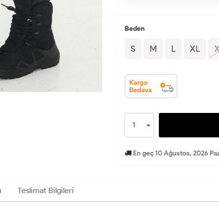
Beden
S
M
L
XL
En geç 10 Ağustos, 2026 Paz
ı
Teslimat Bilgileri