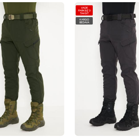
VADE
FARKSIZ 3
TAKSİT
KARGO
BEDAVA