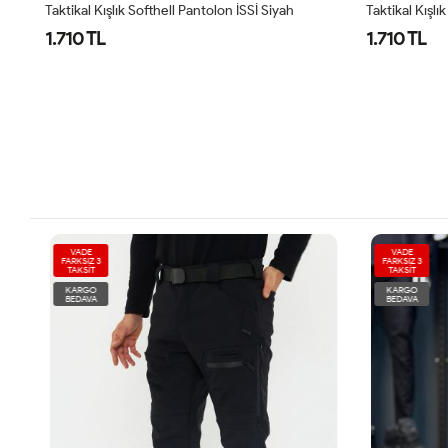
Taktikal Kışlık Softhell Pantolon İSSİ Siyah
Taktikal Kışlı
1.710 TL
1.710 TL
VADE
VADE
FARKSIZ 3
FARKSIZ 3
TAKSİT
TAKSİT
KARGO
KARGO
BEDAVA
BEDAVA