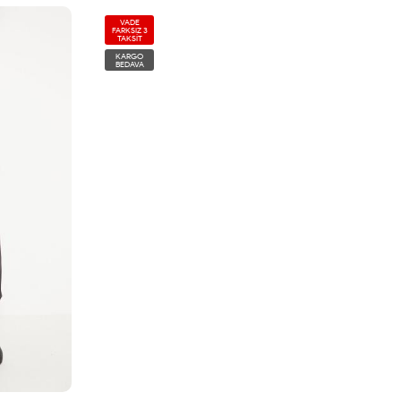
VADE
FARKSIZ 3
TAKSİT
KARGO
BEDAVA