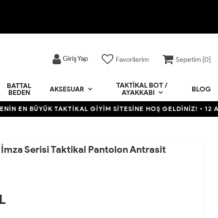
Giriş Yap
Favorilerim
Sepetim [
0
]
TAKTIKAL BOT /
BATTAL
BLOG
AKSESUAR
BEDEN
AYAKKABI
BÜYÜK TAKTİKAL GİYİM SİTESİNE HOŞ GELDİNİZ! • 12 AYA VARAN
 İmza Serisi Taktikal Pantolon Antrasit
L