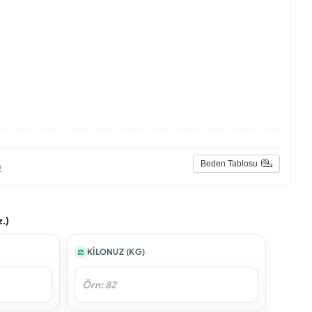
Beden Tablosu
n
z.)
KILONUZ (KG)