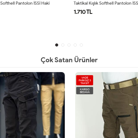
k Softhell Pantolon İSSİ Haki
Taktikal Kışlık Softhell Pantolon İSS
1.710 TL
Çok Satan Ürünler
VADE
FARKSIZ 3
TAKSİT
KARGO
BEDAVA