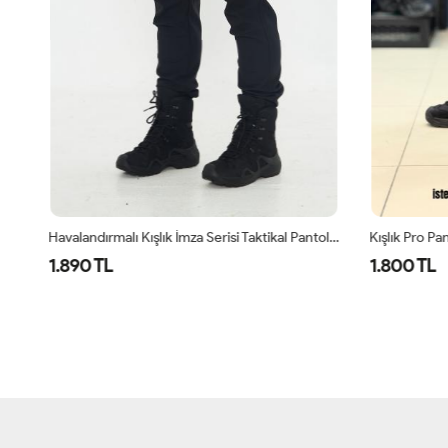
Havalandırmalı Kışlık İmza Serisi Taktikal Pantolon Siyah
Kışlık Pro Pa
1.890 TL
1.800 TL