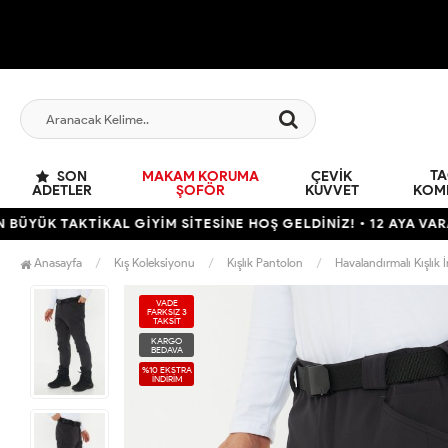
TA
SON
MAKAM KORUMA
ÇEVIK
ADETLER
ŞOFÖR
KUVVET
KOM
AKTİKAL GİYİM SİTESİNE HOŞ GELDİNİZ! • 12 AYA VARAN TAKSİ
Anasayfa
Kış Koleksiyonu
Kışlık Pantolon
Havalandırmalı Kışlık 
VADE
FARKSIZ 3
TAKSİT
KARGO
BEDAVA
%10 EKSTRA
İNDİRİM