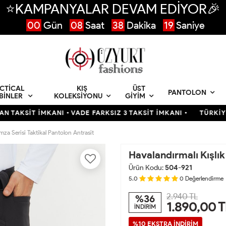
⭐KAMPANYALAR DEVAM EDİYOR🎉
00
Gün
08
Saat
38
Dakika
18
Saniye
CTICAL
KIŞ
ÜST
PANTOLON
BINLER
KOLEKSIYONU
GIYIM
T İMKANI • VADE FARKSIZ 3 TAKSİT İMKANI •
TÜRKİYENİN EN 
İmza Serisi Taktikal Pantolon Antrasit
Havalandırmalı Kışlık
Ürün Kodu:
504-921
5.0
0
Değerlendirme
2.940 TL
%36
1.890,00
T
İNDİRİM
%10 EKSTRA İNDİRİM