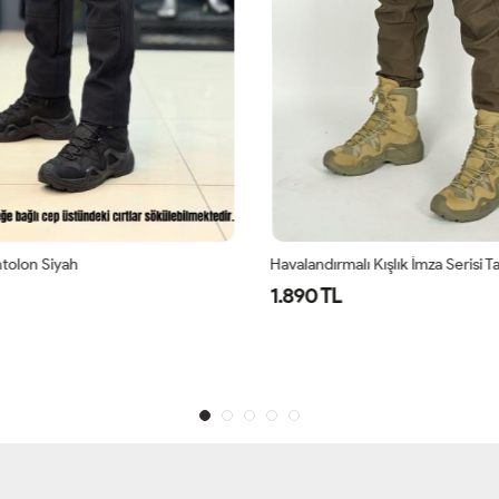
ntolon Siyah
1.890 TL