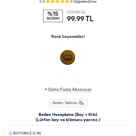
5.0
0
Değerlendirme
117,99 TL
%15
99.99
TL
İNDİRİM
Renk Seçenekleri
+
Daha Fazla Aksesuar
Beden Tablosu
Beden Hesaplama (Boy + Kilo)
(Lütfen boy ve kilonuzu yazınız.)
BOYUNUZ (CM)