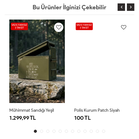
Bu Ürünler İlginizi Çekebilir
VADE FARKSIZ
VADE FARKSIZ
3 TAKSİT
3 TAKSİT
Mühimmat Sandığı Yeşil
Polis Kurum Patch Siyah
1.299,99 TL
100 TL