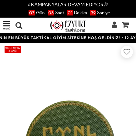
⭐KAMPANYALAR DEVAM EDİYOR🎉
07
Gün
03
Saat
01
Dakika
38
Saniye
menü
 EN BÜYÜK TAKTİKAL GİYİM SİTESİNE HOŞ GELDİNİZ! • 12 AYA V
VADE FARKSIZ
3 TAKSİT