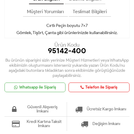
Müşteri Yorumları
Teslimat Bilgileri
Cırtlı Peçin boyutu 7x7
Gömlek, Tişört, Çanta gibi ürünlerinizde kullanabilirsiniz.
Ürün Kodu
95142-400
Bu ürünün siparişini sizin yerinize Müşteri Hizmetleri veya WhatsApp
ekibimizin oluşturmasını isterseniz yukarıda yazan Ürün Kodu'nu
aşağıdaki butonlara tıkladıktan sonra ekibimizle görüştüğünüzde
paylaşabilirsiniz.
Whatsapp ile Sipariş
Telefon ile Sipariş
Güvenli Alışveriş
Ücretsiz Kargo İmkanı
İmkanı
Kredi Kartına Taksit
Değişim İmkanı
İmkanı