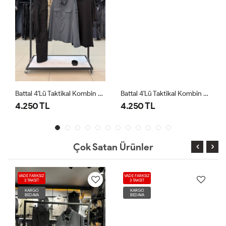
Battal 4'lü Taktikal Kombin Antrasit Siyah
Battal 4'lü Taktikal Kombin Siyah Antrasit
4.250 TL
4.250 TL
Çok Satan Ürünler
VADE FARKSIZ
VADE FARKSIZ
3 TAKSİT
3 TAKSİT
KARGO
KARGO
BEDAVA
BEDAVA