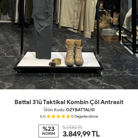
Battal 3'lü Taktikal Kombin Çöl Antrasit
Ürün Kodu:
OZYBATTAL10
5.0
0
Değerlendirme
5.000 TL
%23
3.849,99
TL
İNDİRİM