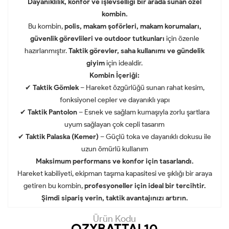
Dayanıklılık, konfor ve işlevselliği bir arada sunan özel
kombin.
Bu kombin,
polis, makam şoförleri, makam korumaları,
güvenlik görevlileri ve outdoor tutkunları
için özenle
hazırlanmıştır.
Taktik görevler, saha kullanımı ve gündelik
giyim
için idealdir.
Kombin İçeriği:
✔
Taktik Gömlek
– Hareket özgürlüğü sunan rahat kesim,
fonksiyonel cepler ve dayanıklı yapı
✔
Taktik Pantolon
– Esnek ve sağlam kumaşıyla zorlu şartlara
uyum sağlayan çok cepli tasarım
✔
Taktik Palaska (Kemer)
– Güçlü toka ve dayanıklı dokusu ile
uzun ömürlü kullanım
Maksimum performans ve konfor için tasarlandı.
Hareket kabiliyeti, ekipman taşıma kapasitesi ve şıklığı bir araya
getiren bu kombin,
profesyoneller için ideal bir tercihtir.
Şimdi sipariş verin, taktik avantajınızı artırın.
Ürün Kodu
OZYBATTAL10