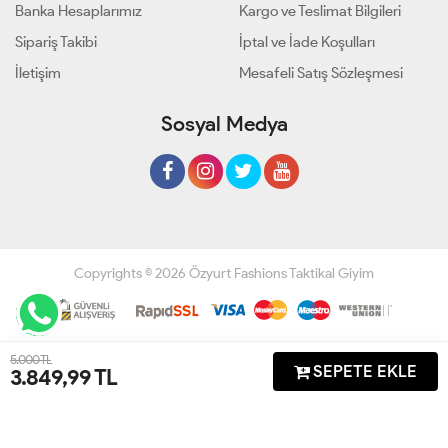
Banka Hesaplarımız
Kargo ve Teslimat Bilgileri
Sipariş Takibi
İptal ve İade Koşulları
İletişim
Mesafeli Satış Sözleşmesi
Sosyal Medya
Copyrights © 2026 Özyurt Fashions Taktikal Giyim
Geliştir - powered by innovation
5.000 TL
SEPETE EKLE
3.849,99
TL
Anasayfa
Üye Girişi
Sepetim
Sipariş Takibi
İletişim