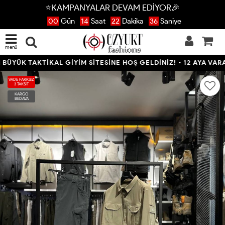
⭐KAMPANYALAR DEVAM EDİYOR🎉
00
Gün
14
Saat
22
Dakika
36
Saniye
menü
ÜK TAKTİKAL GİYİM SİTESİNE HOŞ GELDİNİZ! • 12 AYA VARAN T
VADE FARKSIZ
3 TAKSİT
KARGO
BEDAVA