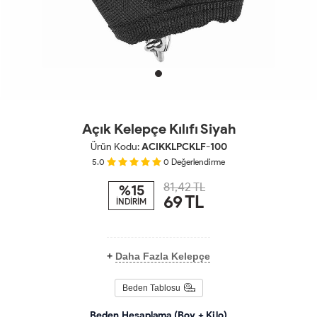
Açık Kelepçe Kılıfı Siyah
Ürün Kodu:
ACIKKLPCKLF-100
5.0
0
Değerlendirme
81,42 TL
%15
69
TL
İNDİRİM
+
Daha Fazla Kelepçe
Beden Tablosu
Beden Hesaplama (Boy + Kilo)