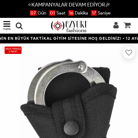
⭐KAMPANYALAR DEVAM EDİYOR🎉
07
Gün
01
Saat
16
Dakika
16
Saniye
menü
EN BÜYÜK TAKTİKAL GİYİM SİTESİNE HOŞ GELDİNİZ! • 12 AYA V
VADE FARKSIZ
3 TAKSİT