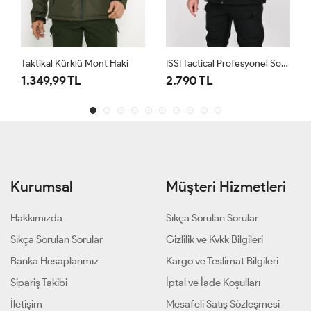
Taktikal Kürklü Mont Haki
ISSI Tactical Profesyonel Softshell Kışlık Mont Siyah
1.349,99 TL
2.790 TL
Kurumsal
Müşteri Hizmetleri
Hakkımızda
Sıkça Sorulan Sorular
Sıkça Sorulan Sorular
Gizlilik ve Kvkk Bilgileri
Banka Hesaplarımız
Kargo ve Teslimat Bilgileri
Sipariş Takibi
İptal ve İade Koşulları
İletişim
Mesafeli Satış Sözleşmesi