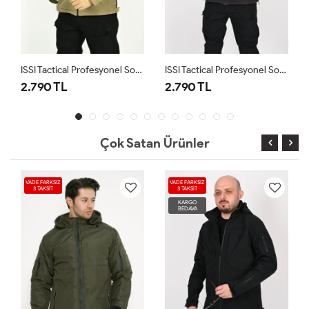
ISSI Tactical Profesyonel Softshell Kışlık Mont Çöl
ISSI Tactical Profesyonel Softshell Kışlık Mont Antrasit
2.790 TL
2.790 TL
Çok Satan Ürünler
VADE FARKSIZ
VADE FARKSIZ
3 TAKSİT
3 TAKSİT
KARGO
BEDAVA