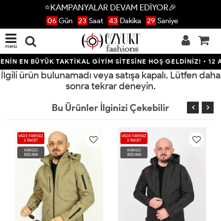
⭐KAMPANYALAR DEVAM EDİYOR🎉
06
Gün
23
Saat
43
Dakika
29
Saniye
menü
NİN EN BÜYÜK TAKTİKAL GİYİM SİTESİNE HOŞ GELDİNİZ! • 12 AY
İlgili ürün bulunamadı veya satışa kapalı. Lütfen daha
sonra tekrar deneyin.
Bu Ürünler İlginizi Çekebilir
VADE FARKSIZ
VADE FARKSIZ
3 TAKSİT
3 TAKSİT
KARGO
KARGO
BEDAVA
BEDAVA