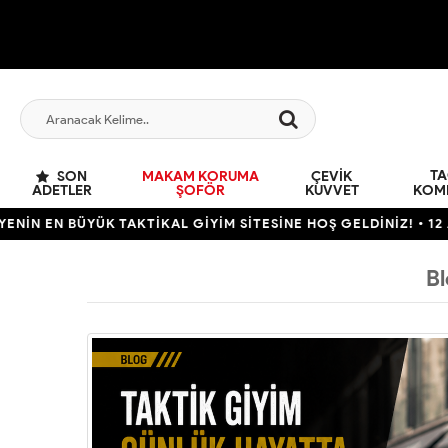
TA
SON
MAKAM KORUMA
ÇEVIK
ADETLER
ŞOFÖR
KUVVET
KOM
N EN BÜYÜK TAKTİKAL GİYİM SİTESİNE HOŞ GELDİNİZ! • 12 AYA 
Bl