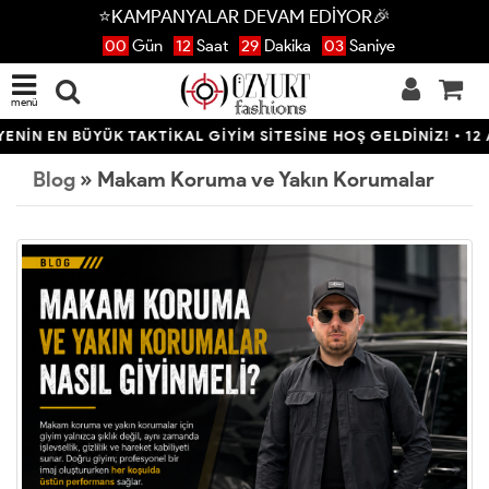
⭐KAMPANYALAR DEVAM EDİYOR🎉
00
Gün
12
Saat
29
Dakika
03
Saniye
menü
N EN BÜYÜK TAKTİKAL GİYİM SİTESİNE HOŞ GELDİNİZ! • 12 AYA
Blog
» Makam Koruma ve Yakın Korumalar Nasıl Giyinmeli?