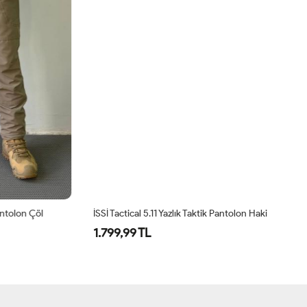
olon Çöl
İSSİ Tactical 5.11 Yazlık Taktik Pantolon Haki
1.799,99 TL
1