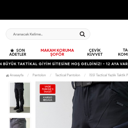
TA
SON
MAKAM KORUMA
ÇEVIK
ADETLER
ŞOFÖR
KUVVET
KOM
KTİKAL GİYİM SİTESİNE HOŞ GELDİNİZ! • 12 AYA VARAN TAKSİT
Anasayfa
Pantolon
Tactical Pantolon
İSSİ Tactical Yazlık Takti
VADE
FARKSIZ 3
TAKSİT
KARGO
BEDAVA