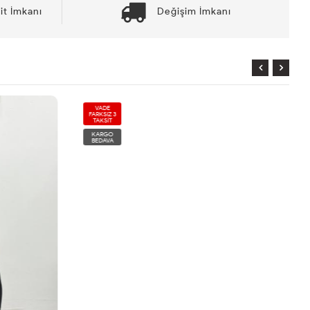
it İmkanı
Değişim İmkanı
VADE
FARKSIZ 3
TAKSİT
KARGO
BEDAVA