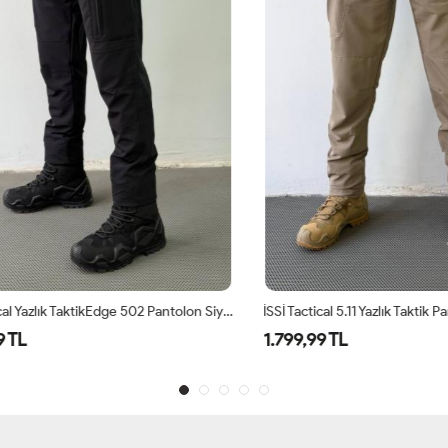
İSSİ Tactical Yazlık TaktikEdge 502 Pantolon Siyah
İSSİ Tactical 5.11 Yazlık Taktik Pant
L
1.799,99 TL