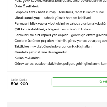
Polis, çevik kuvvet, koruma, bodyguard, airsoft oyuncuları ve günlü
Ürün Özellikleri:
Lospolos
Yazlık hafif kumaş
– terletmez, rahat kullanım sunar
Likralı esnek yapı
– sahada yüksek hareket kabiliyeti
Fermuarlı bilek yapısı
– bot giyimi ve sahada ayarlama kolaylığı
Çift kat destekli kalça bölgesi
– uzun ömürlü kullanım
Fermuarlı ve cırt kapaklı yan cepler
– görev için ekstra güvenli
Ceplerin üstünde
peç alanı
– isimlik, görev yaması veya peç takıl
Taktik kesim
– diz bölgesinde ergonomik dikiş hatları
Gündelik şehir stiline de uygundur
Kullanım Alanları:
Görev sahası, outdoor aktiviteler, poligon, şehir içi kullanım, kam
Ürün Kodu
Wh
506-900