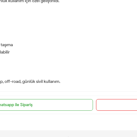
k kullanım için özel geliştirildi.
 taşıma
abilir
p, off-road, günlük sivil kullanım.
atsapp ile Sipariş