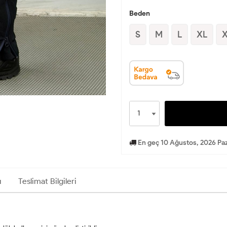
Beden
S
M
L
XL
En geç 10 Ağustos, 2026 Paz
ı
Teslimat Bilgileri