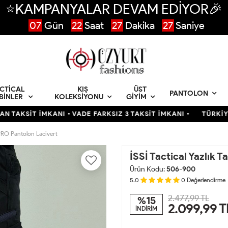
⭐KAMPANYALAR DEVAM EDİYOR🎉
07
Gün
22
Saat
27
Dakika
26
Saniye
CTICAL
KIŞ
ÜST
PANTOLON
BINLER
KOLEKSIYONU
GIYIM
 İMKANI • VADE FARKSIZ 3 TAKSİT İMKANI •
TÜRKİYENİN EN B
k PRO Pantolon Lacivert
İSSİ Tactical Yazlık 
Ürün Kodu:
506-900
5.0
0
Değerlendirme
2.477,99 TL
%15
2.099,99
T
İNDİRİM