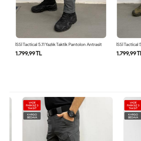
İSSİ Tactical 5.11 Yazlık Taktik Pantolon Antrasit
İSSİ Tactical 
1.799,99 TL
1.799,99 T
VADE
VADE
FARKSIZ 3
FARKSIZ 3
TAKSİT
TAKSİT
KARGO
KARGO
BEDAVA
BEDAVA