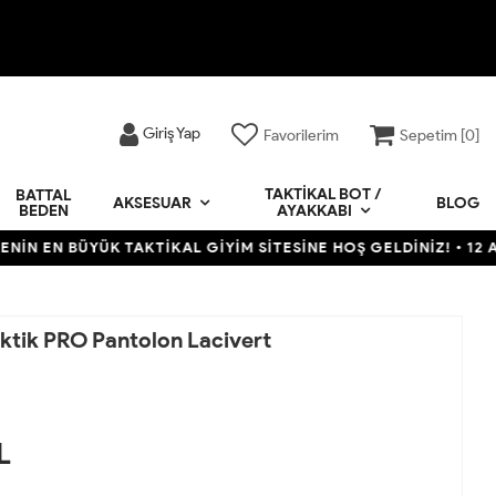
Giriş Yap
Favorilerim
Sepetim [
0
]
TAKTIKAL BOT /
BATTAL
BLOG
AKSESUAR
BEDEN
AYAKKABI
ÜYÜK TAKTİKAL GİYİM SİTESİNE HOŞ GELDİNİZ! • 12 AYA VARAN 
Taktik PRO Pantolon Lacivert
L