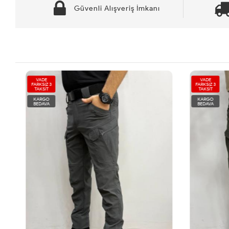
Güvenli Alışveriş İmkanı
VADE
VADE
FARKSIZ 3
FARKSIZ 3
TAKSİT
TAKSİT
KARGO
KARGO
BEDAVA
BEDAVA