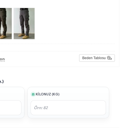
Beden Tablosu
lon
z.)
KILONUZ (KG)