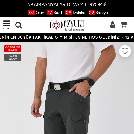
⭐KAMPANYALAR DEVAM EDİYOR🎉
07
Gün
17
Saat
09
Dakika
28
Saniye
menü
N EN BÜYÜK TAKTİKAL GİYİM SİTESİNE HOŞ GELDİNİZ! • 12 AYA 
VADE FARKSIZ
3 TAKSİT
KARGO
BEDAVA