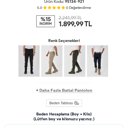
Ürün Kodu:
95134-921
5.0
0
Değerlendirme
2.241,99 TL
%15
1.899,99
TL
İNDİRİM
Renk Seçenekleri
+
Daha Fazla Battal Pantolon
Beden Tablosu
Beden Hesaplama (Boy + Kilo)
(Lütfen boy ve kilonuzu yazınız.)