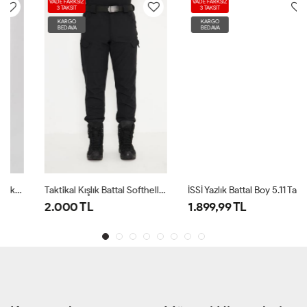
VADE FARKSIZ
VADE FARKSIZ
3 TAKSİT
3 TAKSİT
KARGO
KARGO
BEDAVA
BEDAVA
Taktikal Kışlık Battal Softhell Pantolon İSSİ Siyah
İSSİ Yazlık Battal Boy 5.11 Taktik Pantolon Çöl
2.000 TL
1.899,99 TL